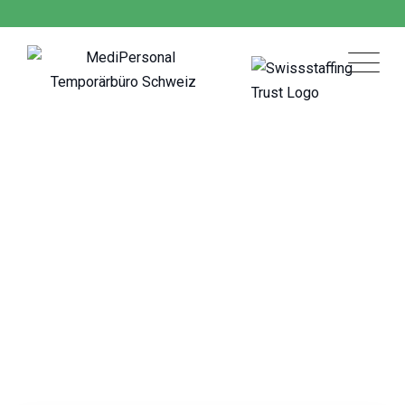
Skip
to
content
Fällanden
MediPersonal Temporärbüro Schweiz
>
Jobs
>
Fällanden