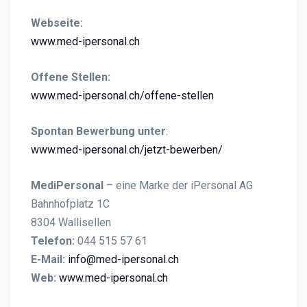
Webseite:
www.med-ipersonal.ch
Offene Stellen:
www.med-ipersonal.ch/offene-stellen
Spontan Bewerbung unter
:
www.med-ipersonal.ch/jetzt-bewerben/
MediPersonal
– eine Marke der iPersonal AG
Bahnhofplatz 1C
8304 Wallisellen
Telefon:
044 515 57 61
E-Mail:
info@med-ipersonal.ch
Web:
www.med-ipersonal.ch