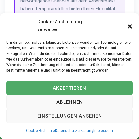
hervorragende Chancen auf dem Arbeitsmarkt
haben. Temporärstellen bieten Ihnen Flexibilität
und die Möglichkeit, verschiedene Arbeitgeber
Cookie-Zustimmung
kennenzulernen. Als spezialisierter
verwalten
Personalvermittler erleichtert Ihnen iPersonal
den Einstieg durch fundierte
Um dir ein optimales Erlebnis zu bieten, verwenden wir Technologien wie
Branchenkenntnisse, persönliche Betreuung und
Cookies, um Geräteinformationen zu speichern und/oder darauf
zuzugreifen. Wenn du diesen Technologien zustimmst, können wir Daten
schnelle Vermittlung zu passenden Positionen in
wie das Surfverhalten oder eindeutige IDs auf dieser Website verarbeiten.
Ihrer Nähe.
Wenn du deine Zustimmung nicht erteilst oder zurückziehst, können
bestimmte Merkmale und Funktionen beeinträchtigt werden.
AKZEPTIEREN
ABLEHNEN
Fachfrau / Fachmann
EINSTELLUNGEN ANSEHEN
Betreuung EFZ 80-100% in
Mammern gesucht – Gestalte
Cookie-Richtlinie
Datenschutzerklärung
Impressum