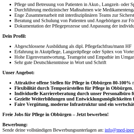
Pflege und Betreuung von Patienten in Akut-, Langzeit- oder S
Durchführung medizinischer Maßnahmen wie Medikamentengab
Enge Zusammenarbeit mit interdisziplinären Teams zur Sichers
Beratung und Schulung von Patienten und Angehörigen zur Fö
Dokumentation der Pflegeprozesse und Anpassung der individu
Dein Profil:
Abgeschlossene Ausbildung als dipl. Pflegefachfrau/mann HF
Erfahrung in Akutpflege, Langzeitpflege oder Spitex von Vortei
Hohe Eigenverantwortung, Teamgeist und Empathie im Umgang
Sehr gute Deutschkenntnisse in Wort und Schrift
Unser Angebot:
Attraktive offene Stellen für Pflege in Obbürgen 80-100%
m
Flexibilität durch Temporärstellen für Pflege in Obbürgen
,
Individuelle Karriereberatung durch unser Personalbüro f
Gezielte Weiterbildungen und Entwicklungsmöglichkeiten fü
Faire Vergütung, moderne Infrastruktur und ein wertschä
Freie Jobs für Pflege in Obbürgen – Jetzt bewerben!
Bewerbung:
Sende deine vollständigen Bewerbungsunterlagen an:
info@med-iper