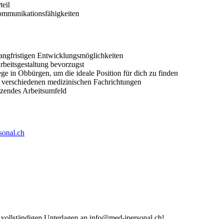
teil
ommunikationsfähigkeiten
langfristigen Entwicklungsmöglichkeiten
Arbeitsgestaltung bevorzugst
ege in Obbürgen, um die ideale Position für dich zu finden
in verschiedenen medizinischen Fachrichtungen
tzendes Arbeitsumfeld
sonal.ch
re vollständigen Unterlagen an info@med-ipersonal.ch!