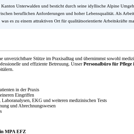
im Kanton Unterwalden und besticht durch seine idyllische Alpine Umg
ischen beruflichen Anforderungen und hoher Lebensqualität. Als Arbeit
as es zu einem attraktiven Ort für qualitätsorientierte Arbeitskräfte ma
ne unverzichtbare Stütze im Praxisalltag und übernimmst sowohl medizin
ofessionelle und effiziente Betreuung. Unser
Personalbüro für Pflege
itälern.
ienten in der Praxis
eineren Eingriffen
 Laboranalysen, EKG und weiteren medizinischen Tests
lanung und Abrechnungswesen
s
t/in MPA EFZ