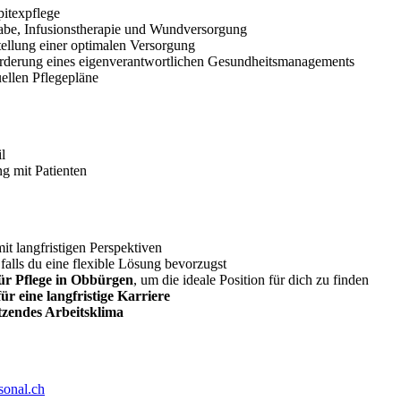
pitexpflege
e, Infusionstherapie und Wundversorgung
tellung einer optimalen Versorgung
rderung eines eigenverantwortlichen Gesundheitsmanagements
ellen Pflegepläne
l
 mit Patienten
it langfristigen Perspektiven
 falls du eine flexible Lösung bevorzugst
ür Pflege in Obbürgen
, um die ideale Position für dich zu finden
r eine langfristige Karriere
tzendes Arbeitsklima
sonal.ch