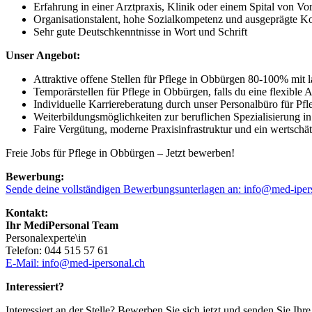
Erfahrung in einer Arztpraxis, Klinik oder einem Spital von Vor
Organisationstalent, hohe Sozialkompetenz und ausgeprägte K
Sehr gute Deutschkenntnisse in Wort und Schrift
Unser Angebot:
Attraktive offene Stellen für Pflege in Obbürgen 80-100% mit 
Temporärstellen für Pflege in Obbürgen, falls du eine flexible 
Individuelle Karriereberatung durch unser Personalbüro für Pfl
Weiterbildungsmöglichkeiten zur beruflichen Spezialisierung 
Faire Vergütung, moderne Praxisinfrastruktur und ein wertschä
Freie Jobs für Pflege in Obbürgen – Jetzt bewerben!
Bewerbung:
Sende deine vollständigen Bewerbungsunterlagen an: info@med-iper
Kontakt:
Ihr MediPersonal Team
Personalexperte\in
Telefon: 044 515 57 61
E-Mail: info@med-ipersonal.ch
Interessiert?
Interessiert an der Stelle? Bewerben Sie sich jetzt und senden Sie Ih