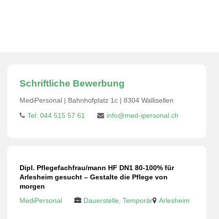
Pflegefachfrau/mann HF DN1 80-100% für Arlesheim
gesucht – Gestalte die Pflege von morgen
Schriftliche Bewerbung
MediPersonal | Bahnhofplatz 1c | 8304 Wallisellen
Tel: 044 515 57 61
info@med-ipersonal.ch
Dipl. Pflegefachfrau/mann HF DN1 80-100% für
Arlesheim gesucht – Gestalte die Pflege von
morgen
MediPersonal
Dauerstelle, Temporär
Arlesheim