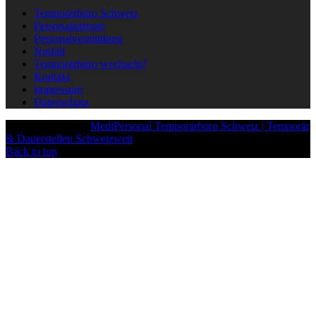
Temporärbüro Schweiz
Personalanfrage
Personalvermittlung
Notfall
Temporärbüro wechseln?
Kontakt
Impressum
Datenschutz
Copyright © 2025
MediPersonal Temporärbüro Schweiz | Temporär
& Dauerstellen Schweizweit
, All Rights Reserved.
Back to top