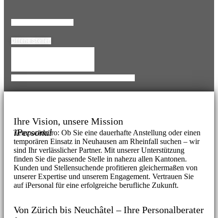
Lebenslauf HOchladen
Offene Stellen
Temporärbüro Wechseln
Personalanfrage für Neuhausen am Rheinfall
Ihre Vision, unsere Mission
iPersonal
Temporärbüro: Ob Sie eine dauerhafte Anstellung oder einen
temporären Einsatz in Neuhausen am Rheinfall suchen – wir
sind Ihr verlässlicher Partner. Mit unserer Unterstützung
finden Sie die passende Stelle in nahezu allen Kantonen.
Kunden und Stellensuchende profitieren gleichermaßen von
unserer Expertise und unserem Engagement. Vertrauen Sie
auf iPersonal für eine erfolgreiche berufliche Zukunft.
Von Zürich bis Neuchâtel – Ihre Personalberater