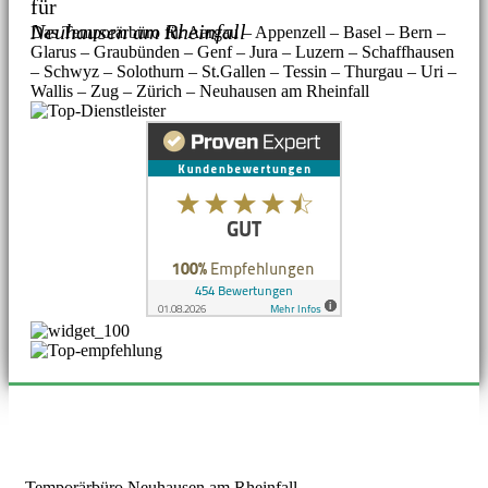
für
Neuhausen am Rheinfall
Das Temporärbüro für Aargau – Appenzell – Basel – Bern –
Glarus – Graubünden – Genf – Jura – Luzern – Schaffhausen
– Schwyz – Solothurn – St.Gallen – Tessin – Thurgau – Uri –
Wallis – Zug – Zürich – Neuhausen am Rheinfall
Temporärbüro Neuhausen am Rheinfall