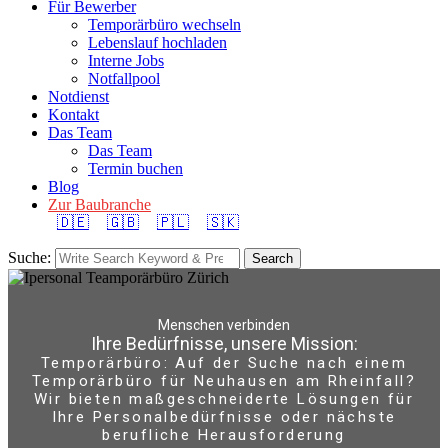
Für Bewerber
Temporärbüro wechseln
Lebenslauf hochladen
Interne Jobs
Notfallpool
Notdienst
Kontakt
Das Team
Das Team
Termin buchen
Blog
Zur Baubranche
🇩🇪
🇬🇧
🇵🇱
🇸🇰
Suche:
Search
Menschen verbinden
Ihre Bedürfnisse, unsere Mission:
Temporärbüro: Auf der Suche nach einem
Temporärbüro für Neuhausen am Rheinfall?
Wir bieten maßgeschneiderte Lösungen für
Ihre Personalbedürfnisse oder nächste
berufliche Herausforderung