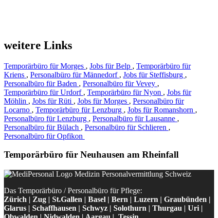
weitere Links
Temporärbüro für Morges
,
Jobs für Belp
,
Temporärbüro für
Kriens
,
Personalbüro für Männedorf
,
Jobs für Steffisburg
,
Personalbüro für Baden
,
Personalbüro für Vevey
,
Temporärbüro für Urdorf
,
Temporärbüro für Nyon
,
Jobs für
Möhlin
,
Jobs für Rüti
,
Jobs für Morges
,
Personalbüro für
Locarno
,
Temporärbüro für Lenzburg
,
Jobs für Romanshorn
,
Personalbüro für Lenzburg
,
Personalbüro für Lausanne
,
Personalbüro für Bülach
,
Personalbüro für Schlieren
,
Personalbüro für Opfikon
Temporärbüro für Neuhausen am Rheinfall
Das Temporärbüro / Personalbüro für Pflege:
Zürich | Zug | St.Gallen | Basel | Bern | Luzern | Graubünden |
Glarus | Schaffhausen | Schwyz | Solothurn | Thurgau | Uri |
Obwalden | Nidwalden | Aargau | Tessin