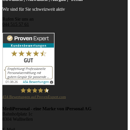
Wir sind für Sie schweizweit aktiv
Rufen Sie uns an
044 515 57 61
454
Bewertungen auf ProvenExpert.com
iPersonal
MediPersonal - eine Marke von iPersonal AG
Bahnhofplatz 1c
8304 Wallisellen
E-Mail