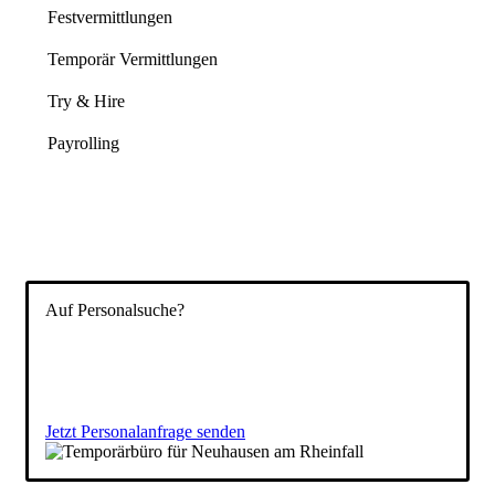
Festvermittlungen
Temporär Vermittlungen
Try & Hire
Payrolling
Auf Personalsuche?
Füllen Sie das Formular aus und wir besprechen
anschließend gemeinsam Ihre Vakanz und stellen Ihnen
passende Kandidaten vor. Ihr
Temporärbüro
für die
Schweiz.
Jetzt Personalanfrage senden