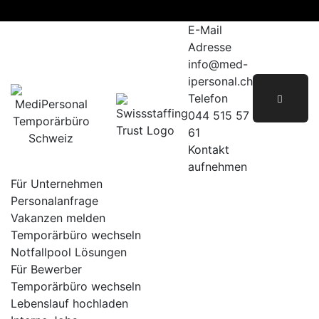
Skip
to
E-Mail
content
Adresse
info@med-
ipersonal.ch
Telefon
044 515 57
61
Kontakt
aufnehmen
Für Unternehmen
Personalanfrage
Vakanzen melden
Temporärbüro wechseln
Notfallpool Lösungen
Für Bewerber
Temporärbüro wechseln
Lebenslauf hochladen