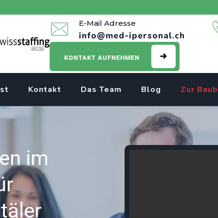
E-Mail Adresse
info@med-ipersonal.ch
KONTAKT AUFNEHMEN
st
Kontakt
Das Team
Blog
Zur Baub
len im
ür
täler