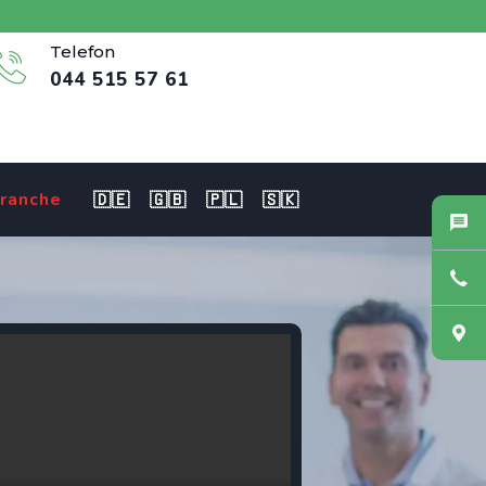
Telefon
044 515 57 61
ranche
🇩🇪
🇬🇧
🇵🇱
🇸🇰