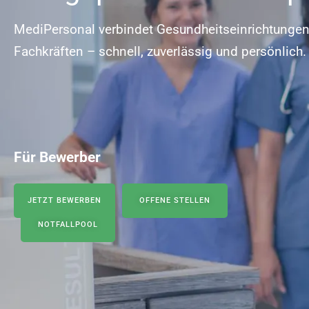
MediPersonal verbindet Gesundheitseinrichtungen m
Fachkräften – schnell, zuverlässig und persönlich.
Für Bewerber
JETZT BEWERBEN
OFFENE STELLEN
NOTFALLPOOL