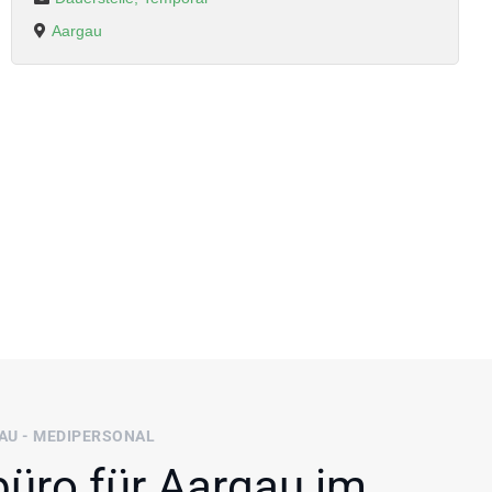
Aargau
U - MEDIPERSONAL
üro für Aargau im