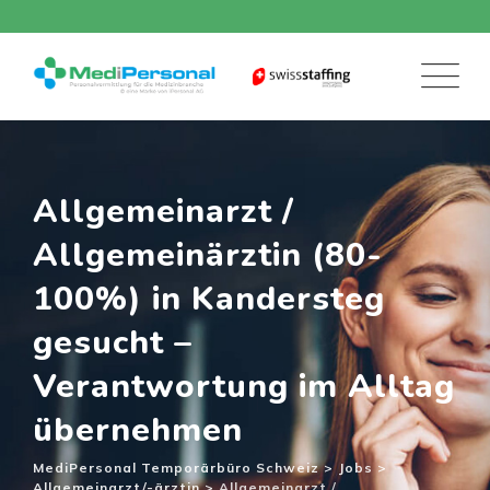
Skip
to
content
Allgemeinarzt /
Allgemeinärztin (80-
100%) in Kandersteg
gesucht –
Verantwortung im Alltag
übernehmen
MediPersonal Temporärbüro Schweiz
>
Jobs
>
Allgemeinarzt/-ärztin
>
Allgemeinarzt /