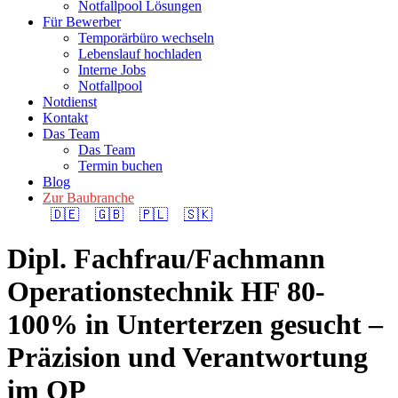
Notfallpool Lösungen
Für Bewerber
Temporärbüro wechseln
Lebenslauf hochladen
Interne Jobs
Notfallpool
Notdienst
Kontakt
Das Team
Das Team
Termin buchen
Blog
Zur Baubranche
🇩🇪
🇬🇧
🇵🇱
🇸🇰
Dipl. Fachfrau/Fachmann
Operationstechnik HF 80-
100% in Unterterzen gesucht –
Präzision und Verantwortung
im OP