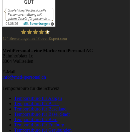
454
Bewertungen auf ProvenExpert.com
iPersonal
MediPersonal - eine Marke von iPersonal AG
Bahnhofplatz 1c
8304 Wallisellen
E-Mail
info@med-ipersonal.ch
Temporärbüro für die Schweiz
Temporärbüro für Aargau
Temporärbüro für Basel
Temporärbüro für Baselland
Temporärbüro für Basel-Stadt
Temporärbüro für Bern
Temporärbüro für Freiburg
Temporärbüro für Graubünden