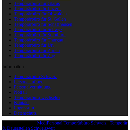
Temporärbüro für Glarus
Temporärbüro für Luzern
Temporärbüro für Obwalden
Temporärbüro für St. Gallen
Temporärbüro für Schaffhausen
Temporärbüro für Schwyz
Temporärbüro für Solothurn
Temporärbüro für Thurgau
Temporärbüro für Uri
Temporärbüro für Zürich
Temporärbüro für Zug
Information
Temporärbüro Schweiz
Personalanfrage
Personalvermittlung
Notfall
Temporärbüro wechseln?
Kontakt
Impressum
Datenschutz
Copyright © 2025
MediPersonal Temporärbüro Schweiz | Temporär
& Dauerstellen Schweizweit
, All Rights Reserved.