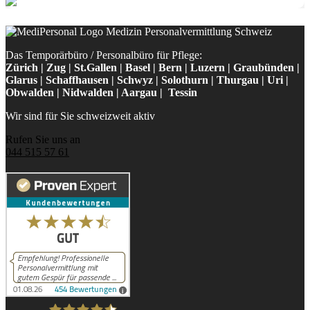
Das Temporärbüro / Personalbüro für Pflege:
Zürich | Zug | St.Gallen | Basel | Bern | Luzern | Graubünden |
Glarus | Schaffhausen | Schwyz | Solothurn | Thurgau | Uri |
Obwalden | Nidwalden | Aargau | Tessin
Wir sind für Sie schweizweit aktiv
Rufen Sie uns an
044 515 57 61