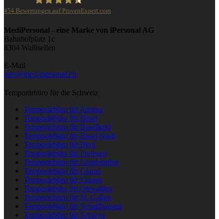
454
Bewertungen auf ProvenExpert.com
iPersonal
MediPersonal - eine Marke von iPersonal AG
Bahnhofplatz 1c
8304 Wallisellen
E-Mail
info@med-ipersonal.ch
Temporärbüro für die Schweiz
Temporärbüro für Aargau
Temporärbüro für Basel
Temporärbüro für Baselland
Temporärbüro für Basel-Stadt
Temporärbüro für Bern
Temporärbüro für Freiburg
Temporärbüro für Graubünden
Temporärbüro für Glarus
Temporärbüro für Luzern
Temporärbüro für Obwalden
Temporärbüro für St. Gallen
Temporärbüro für Schaffhausen
Temporärbüro für Schwyz