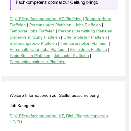
Fachkompetenz optimal zur Geltung bringt.
Dipl. Pflegefachmann/frau HF Plaffeien
|
Temporärbüro
Plaffeien
|
Personalbüro Plaffeien
|
Jobs Plaffeien
|
Temporär Jobs Plaffeien
|
Personalvermittlung Plaffeien
|
Stellenvermittlung Plaffeien
|
Offene Stellen Plaffeien
|
Stellenangebote Plaffeien
|
Temporärstellen Plaffeien
|
Personalberater Jobs Plaffeien
|
Freie Jobs Plaffeien
|
Freie Stellen Plaffeien
|
Jobsuche Plaffeien
|
Personaldienstleister Plaffeien
Weitere Informationen zur Stellenausschreibung
Job Kategorie
Dipl. Pflegefachmann/frau HF
,
Dipl. Pflegefachperson
HF/FH