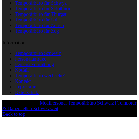
Temporärbüro für Schwyz
Temporärbüro für Solothurn
Temporärbüro für Thurgau
Temporärbüro für Uri
Temporärbüro für Zürich
Temporärbüro für Zug
Information
Temporärbüro Schweiz
Personalanfrage
Personalvermittlung
Notfall
Temporärbüro wechseln?
Kontakt
Impressum
Datenschutz
Copyright © 2025
MediPersonal Temporärbüro Schweiz | Temporär
& Dauerstellen Schweizweit
, All Rights Reserved.
Back to top