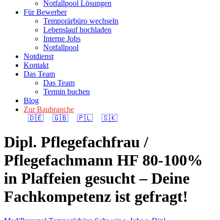
Notfallpool Lösungen
Für Bewerber
Temporärbüro wechseln
Lebenslauf hochladen
Interne Jobs
Notfallpool
Notdienst
Kontakt
Das Team
Das Team
Termin buchen
Blog
Zur Baubranche
🇩🇪
🇬🇧
🇵🇱
🇸🇰
Dipl. Pflegefachfrau /
Pflegefachmann HF 80-100%
in Plaffeien gesucht – Deine
Fachkompetenz ist gefragt!