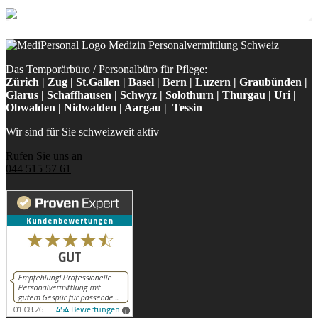
Das Temporärbüro / Personalbüro für Pflege:
Zürich | Zug | St.Gallen | Basel | Bern | Luzern | Graubünden |
Glarus | Schaffhausen | Schwyz | Solothurn | Thurgau | Uri |
Obwalden | Nidwalden | Aargau | Tessin
Wir sind für Sie schweizweit aktiv
Rufen Sie uns an
044 515 57 61