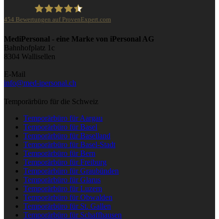
454
Bewertungen auf ProvenExpert.com
iPersonal
MediPersonal - eine Marke von iPersonal AG
Bahnhofplatz 1c
8304 Wallisellen
E-Mail
info@med-ipersonal.ch
Temporärbüro für die Schweiz
Temporärbüro für Aargau
Temporärbüro für Basel
Temporärbüro für Baselland
Temporärbüro für Basel-Stadt
Temporärbüro für Bern
Temporärbüro für Freiburg
Temporärbüro für Graubünden
Temporärbüro für Glarus
Temporärbüro für Luzern
Temporärbüro für Obwalden
Temporärbüro für St. Gallen
Temporärbüro für Schaffhausen