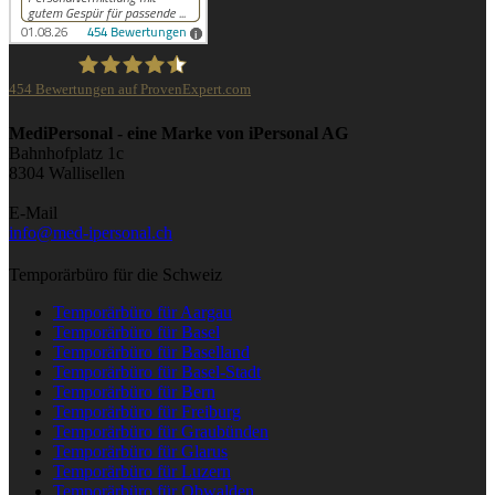
454
Bewertungen auf ProvenExpert.com
iPersonal
MediPersonal - eine Marke von iPersonal AG
Bahnhofplatz 1c
8304 Wallisellen
E-Mail
info@med-ipersonal.ch
Temporärbüro für die Schweiz
Temporärbüro für Aargau
Temporärbüro für Basel
Temporärbüro für Baselland
Temporärbüro für Basel-Stadt
Temporärbüro für Bern
Temporärbüro für Freiburg
Temporärbüro für Graubünden
Temporärbüro für Glarus
Temporärbüro für Luzern
Temporärbüro für Obwalden