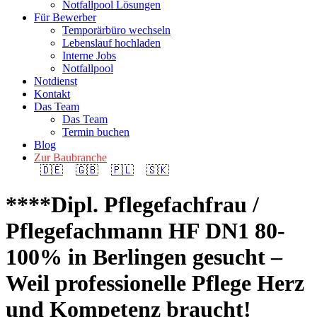
Notfallpool Lösungen
Für Bewerber
Temporärbüro wechseln
Lebenslauf hochladen
Interne Jobs
Notfallpool
Notdienst
Kontakt
Das Team
Das Team
Termin buchen
Blog
Zur Baubranche
🇩🇪
🇬🇧
🇵🇱
🇸🇰
****Dipl. Pflegefachfrau /
Pflegefachmann HF DN1 80-
100% in Berlingen gesucht –
Weil professionelle Pflege Herz
und Kompetenz braucht!