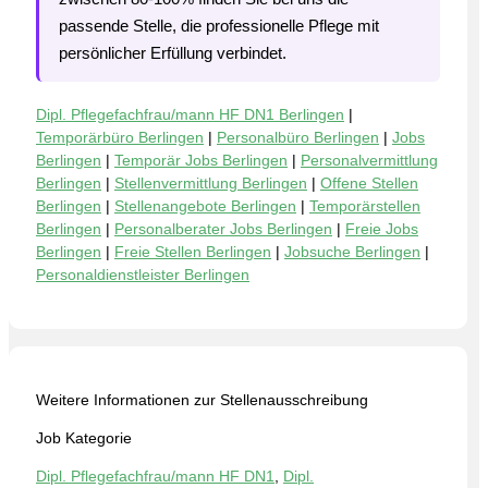
passende Stelle, die professionelle Pflege mit
persönlicher Erfüllung verbindet.
Dipl. Pflegefachfrau/mann HF DN1 Berlingen
|
Temporärbüro Berlingen
|
Personalbüro Berlingen
|
Jobs
Berlingen
|
Temporär Jobs Berlingen
|
Personalvermittlung
Berlingen
|
Stellenvermittlung Berlingen
|
Offene Stellen
Berlingen
|
Stellenangebote Berlingen
|
Temporärstellen
Berlingen
|
Personalberater Jobs Berlingen
|
Freie Jobs
Berlingen
|
Freie Stellen Berlingen
|
Jobsuche Berlingen
|
Personaldienstleister Berlingen
Weitere Informationen zur Stellenausschreibung
Job Kategorie
Dipl. Pflegefachfrau/mann HF DN1
,
Dipl.