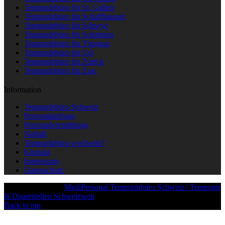
Temporärbüro für St. Gallen
Temporärbüro für Schaffhausen
Temporärbüro für Schwyz
Temporärbüro für Solothurn
Temporärbüro für Thurgau
Temporärbüro für Uri
Temporärbüro für Zürich
Temporärbüro für Zug
Information
Temporärbüro Schweiz
Personalanfrage
Personalvermittlung
Notfall
Temporärbüro wechseln?
Kontakt
Impressum
Datenschutz
Copyright © 2025
MediPersonal Temporärbüro Schweiz | Temporär
& Dauerstellen Schweizweit
, All Rights Reserved.
Back to top