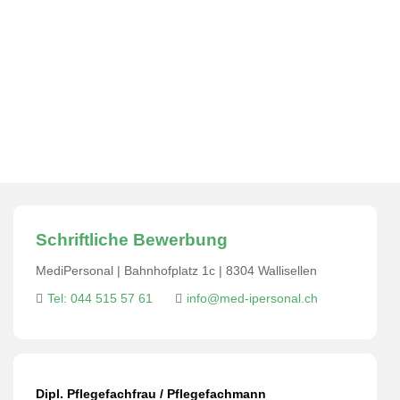
gewährleisten!
MediPersonal Temporärbüro Schweiz
>
Jobs
>
Dipl.
Pflegefachfrau/mann Überwachungspflege NDK
>
Dipl.
Pflegefachfrau / Pflegefachmann Überwachungspflege
NDK 80-100% in Schwanden gesucht – Verantwortung
übernehmen, Stabilität gewährleisten!
Schriftliche Bewerbung
MediPersonal | Bahnhofplatz 1c | 8304 Wallisellen
Tel: 044 515 57 61
info@med-ipersonal.ch
Dipl. Pflegefachfrau / Pflegefachmann