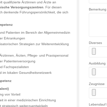
t qualifizierte Ärztinnen und Ärzte an
nische Versorgungszentren
. Für diesen
Bemerkung
sch denkende Führungspersönlichkeit, die sich
ompetenz
nd Patienten im Bereich der Allgemeinmedizin
her Erkrankungen
Diverses
satorischen Strategien zur Weiterentwicklung
rztinnen, Ärzten, Pflege- und Praxispersonal
der Patientenversorgung
Ausbildung
nd Fachspezialisten
nd im lokalen Gesundheitsnetzwerk
mpetenz
Zeugnisse
alent)
ng von Vorteil
it in einer medizinischen Einrichtung
Lebenslauf 
 strategisch weiterzuentwickeln