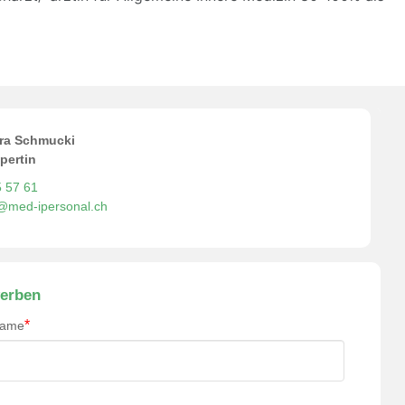
ra Schmucki
pertin
5 57 61
o@med-ipersonal.ch
erben
*
name