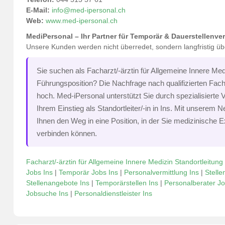
E-Mail:
info@med-ipersonal.ch
Web:
www.med-ipersonal.ch
MediPersonal – Ihr Partner für Temporär & Dauerstellenve
Unsere Kunden werden nicht überredet, sondern langfristig ü
Sie suchen als Facharzt/-ärztin für Allgemeine Innere Med
Führungsposition? Die Nachfrage nach qualifizierten Fachkr
hoch. Med-iPersonal unterstützt Sie durch spezialisierte
Ihrem Einstieg als Standortleiter/-in in Ins. Mit unserem
Ihnen den Weg in eine Position, in der Sie medizinische E
verbinden können.
Facharzt/-ärztin für Allgemeine Innere Medizin Standortleitung
Jobs Ins
|
Temporär Jobs Ins
|
Personalvermittlung Ins
|
Stelle
Stellenangebote Ins
|
Temporärstellen Ins
|
Personalberater Jo
Jobsuche Ins
|
Personaldienstleister Ins