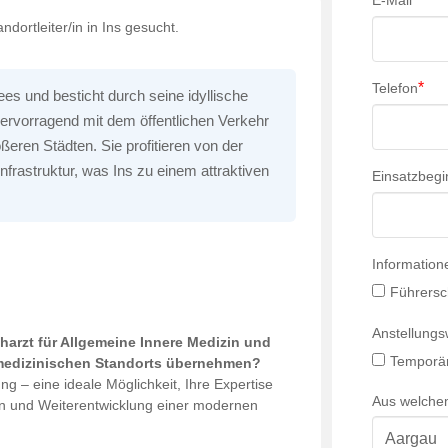
E-Mail
dortleiter/in in Ins gesucht.
*
Telefon
es und besticht durch seine idyllische
hervorragend mit dem öffentlichen Verkehr
eren Städten. Sie profitieren von der
rastruktur, was Ins zu einem attraktiven
Einsatzbegi
Information
Führersc
Anstellung
charzt für Allgemeine Innere Medizin und
Temporär
 medizinischen Standorts übernehmen?
ung – eine ideale Möglichkeit, Ihre Expertise
Aus welche
ion und Weiterentwicklung einer modernen