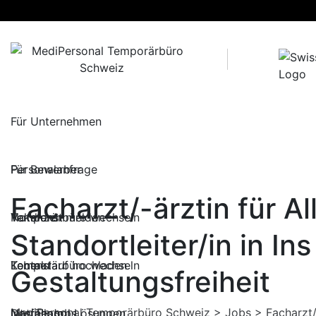
Skip
to
content
Für Unternehmen
Personalanfrage
Für Bewerber
Facharzt/-ärztin für 
Vakanzen melden
Temporärbüro wechseln
Notdienst
Standortleiter/in in I
Temporärbüro wechseln
Lebenslauf hochladen
Kontakt
Gestaltungsfreiheit
MediPersonal Temporärbüro Schweiz
>
Jobs
>
Facharzt/
Notfallpool Lösungen
Interne Jobs
Das Team