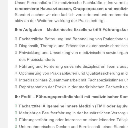
Unser Personalbüro für medizinische Fachkräfte in Ins vermittel
renommierte Hausarztpraxen, Gruppenpraxen und medizi
Standort suchen wir eine fachlich versierte und unternehmeri
aktiv an der Weiterentwicklung der Praxis beteiligt.
Ihre Aufgaben – Medizinische Exzellenz trifft Führungsk
Fachärztliche Betreuung und Behandlung von Patientinnen u
Diagnostik, Therapie und Prävention akuter sowie chronisc
Entwicklung und Umsetzung von medizinischen sowie organi
des Praxisstandorts
Führung und Förderung eines interdisziplinären Teams aus Ä
Optimierung von Praxisabläufen und Qualitätssicherung in 
Interdisziplinäre Zusammenarbeit mit Fachspezialistinnen u
Repräsentation der Praxis in der medizinischen Fachwelt u
Ihr Profil – Führungspersönlichkeit mit medizinischer Ko
Facharzttitel
Allgemeine Innere Medizin (FMH oder äquiv
Mehrjährige Berufserfahrung in der hausärztlichen Versorgu
Führungserfahrung oder Interesse an einer leitenden Tätigke
Unternehmerisches Denken und Bereitschaft, einen Standort