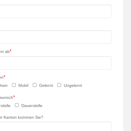
*
nn ab
*
en
hein
Mobil
Gelernt
Ungelernt
*
swunsch
stelle
Dauerstelle
m Kanton kommen Sie?