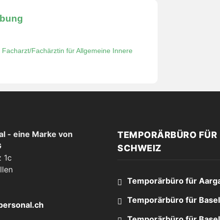
ibung
,
Facharzt/Fachärztin für Allgemeine Innere
l - eine Marke von
TEMPORÄRBÜRO FÜR 
G
SCHWEIZ
 1c
llen
Temporärbüro für Aarg
Temporärbüro für Basel
personal.ch
Temporärbüro für Basel