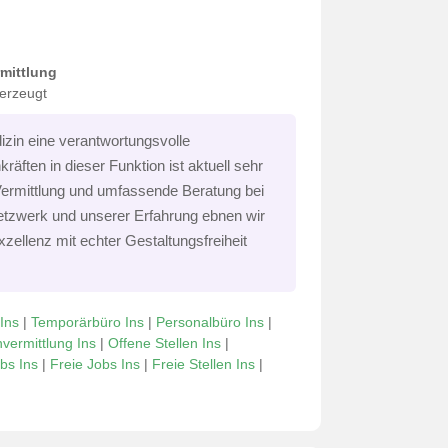
rmittlung
berzeugt
izin eine verantwortungsvolle
äften in dieser Funktion ist aktuell sehr
 Vermittlung und umfassende Beratung bei
 Netzwerk und unserer Erfahrung ebnen wir
xzellenz mit echter Gestaltungsfreiheit
 Ins
|
Temporärbüro Ins
|
Personalbüro Ins
|
nvermittlung Ins
|
Offene Stellen Ins
|
bs Ins
|
Freie Jobs Ins
|
Freie Stellen Ins
|