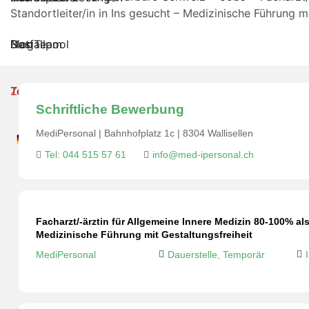
Standortleiter/in in Ins gesucht – Medizinische Führung m
Notfallpool
Das Team
Blog
Termin buchen
Zur Baubranche
Schriftliche Bewerbung
MediPersonal | Bahnhofplatz 1c | 8304 Wallisellen
🇩🇪
🇬🇧
🇵🇱
🇸🇰
Tel: 044 515 57 61
info@med-ipersonal.ch
Facharzt/-ärztin für Allgemeine Innere Medizin 80-100% als
Medizinische Führung mit Gestaltungsfreiheit
MediPersonal
Dauerstelle, Temporär