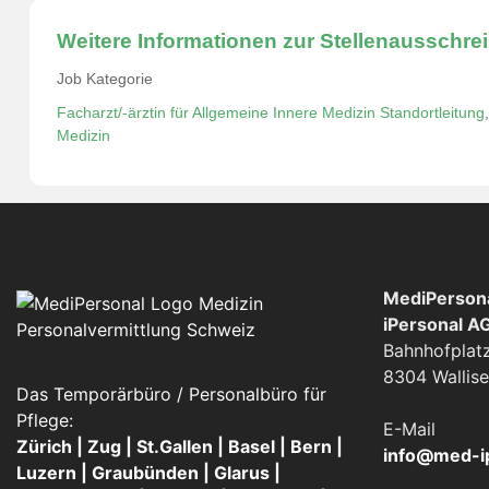
Weitere Informationen zur Stellenausschre
Job Kategorie
Facharzt/-ärztin für Allgemeine Innere Medizin Standortleitung
Medizin
MediPersona
iPersonal A
Bahnhofplatz
8304 Wallise
Das Temporärbüro / Personalbüro für
Pflege:
E-Mail
Zürich | Zug | St.Gallen | Basel | Bern |
info@med-i
Luzern | Graubünden | Glarus |