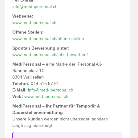
Per E-Mail:
info@med-ipersonal.ch
Webseite:
www.med-ipersonal.ch
Offene Stellen:
www.med-ipersonal.ch/offene-stellen
Spontan Bewerbung unter
:
www.med-ipersonal.ch/jetzt-bewerben/
MediPersonal
– eine Marke der iPersonal AG
Bahnhofplatz 1C
8304 Wallisellen
Telefon:
044 515 57 61
E-Mail:
info@med-ipersonal.ch
Web:
www.med-ipersonal.ch
MediPersonal – Ihr Partner für Temporär &
Dauerstellenvermittlung
Unsere Kunden werden nicht überredet, sondern
langfristig überzeugt