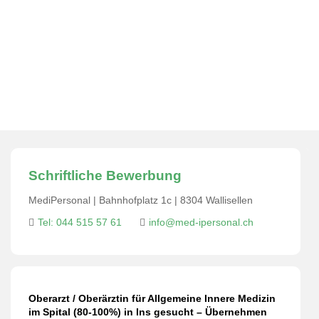
MediPersonal Temporärbüro Schweiz
>
Jobs
>
Facharzt/-ärztin für Allgemeine Innere Medizin -
Geschäftsleiter/in
>
Oberarzt / Oberärztin für
Allgemeine Innere Medizin im Spital (80-100%) in Ins
gesucht – Übernehmen Sie Verantwortung in der
stationären Versorgung!
Schriftliche Bewerbung
MediPersonal | Bahnhofplatz 1c | 8304 Wallisellen
Tel: 044 515 57 61
info@med-ipersonal.ch
Oberarzt / Oberärztin für Allgemeine Innere Medizin
im Spital (80-100%) in Ins gesucht – Übernehmen