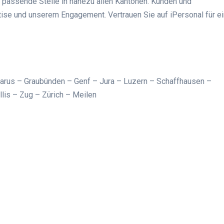
ie passende Stelle in nahezu allen Kantonen. Kunden und
tise und unserem Engagement. Vertrauen Sie auf iPersonal für e
larus – Graubünden – Genf – Jura – Luzern – Schaffhausen –
llis – Zug – Zürich – Meilen