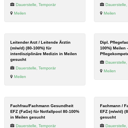
Dauerstelle, Temporär
Dauerstelle
Meilen
Meilen
Leitender Arzt / Leitende Ärztin
Dipl. Pflegefa
(m/w/d) (80-100%) für
100%) Meilen 
interdisziplinäre Medizin in Meilen
Pflegekompete
gesucht
Dauerstelle
Dauerstelle, Temporär
Meilen
Meilen
Fachfrau/Fachmann Gesundheit
Fachmann / F
EFZ (FaGe) für Notfallpool 80-100%
EFZ (m/w/d) (
in Meilen gesucht
gesucht
Dauerstelle, Temporär
Dauerstelle