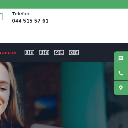
Telefon
044 515 57 61
ranche
🇩🇪
🇬🇧
🇵🇱
🇸🇰