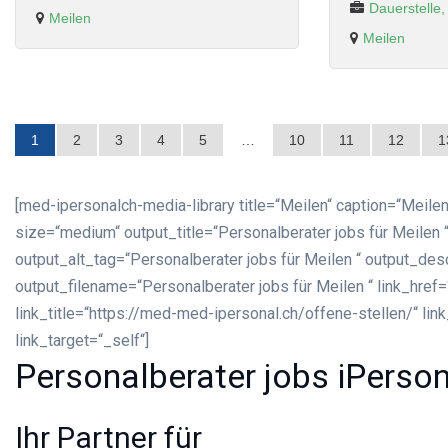
Dauerstelle
Meilen
Meilen
1
2
3
4
5
…
10
11
12
1
[med-ipersonalch-media-library title=“Meilen“ caption=“Meilen
size=“medium“ output_title=“Personalberater jobs für Meilen “
output_alt_tag=“Personalberater jobs für Meilen “ output_desc
output_filename=“Personalberater jobs für Meilen “ link_href
link_title=“https://med-med-ipersonal.ch/offene-stellen/“ lin
link_target=“_self“]
Personalberater jobs iPerso
Ihr Partner für