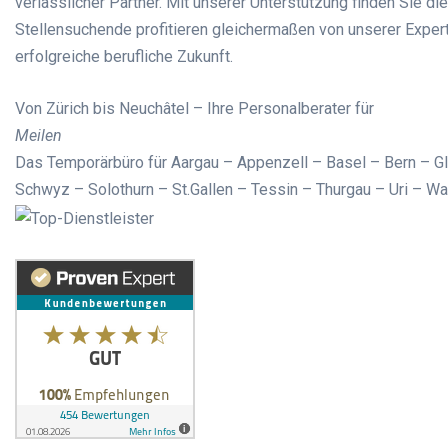
verlässlicher Partner. Mit unserer Unterstützung finden Sie d
Stellensuchende profitieren gleichermaßen von unserer Exper
erfolgreiche berufliche Zukunft.
Von Zürich bis Neuchâtel – Ihre Personalberater für
Meilen
Das Temporärbüro für Aargau – Appenzell – Basel – Bern – G
Schwyz – Solothurn – St.Gallen – Tessin – Thurgau – Uri – Wa