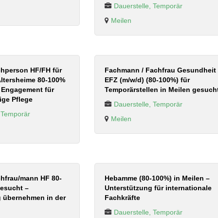
Dauerstelle, Temporär
Meilen
achperson HF/FH für
Fachmann / Fachfrau Gesundheit
 Altersheime 80-100%
EFZ (m/w/d) (80-100%) für
r Engagement für
Temporärstellen in Meilen gesuch
ige Pflege
Dauerstelle, Temporär
, Temporär
Meilen
achfrau/mann HF 80-
Hebamme (80-100%) in Meilen –
esucht –
Unterstützung für internationale
 übernehmen in der
Fachkräfte
Dauerstelle, Temporär