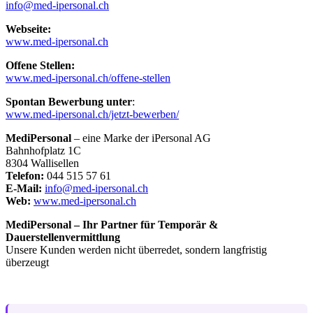
info@med-ipersonal.ch
Webseite:
www.med-ipersonal.ch
Offene Stellen:
www.med-ipersonal.ch/offene-stellen
Spontan Bewerbung unter
:
www.med-ipersonal.ch/jetzt-bewerben/
MediPersonal
– eine Marke der iPersonal AG
Bahnhofplatz 1C
8304 Wallisellen
Telefon:
044 515 57 61
E-Mail:
info@med-ipersonal.ch
Web:
www.med-ipersonal.ch
MediPersonal – Ihr Partner für Temporär &
Dauerstellenvermittlung
Unsere Kunden werden nicht überredet, sondern langfristig
überzeugt