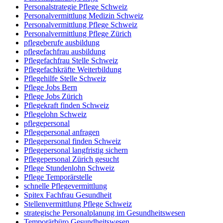
Personalstrategie Pflege Schweiz
Personalvermittlung Medizin Schweiz
Personalvermittlung Pflege Schweiz
Personalvermittlung Pflege Zürich
pflegeberufe ausbildung
pflegefachfrau ausbildung
Pflegefachfrau Stelle Schweiz
Pflegefachkräfte Weiterbildung
Pflegehilfe Stelle Schweiz
Pflege Jobs Bern
Pflege Jobs Zürich
Pflegekraft finden Schweiz
Pflegelohn Schweiz
pflegepersonal
Pflegepersonal anfragen
Pflegepersonal finden Schweiz
Pflegepersonal langfristig sichern
Pflegepersonal Zürich gesucht
Pflege Stundenlohn Schweiz
Pflege Temporärstelle
schnelle Pflegevermittlung
Spitex Fachfrau Gesundheit
Stellenvermittlung Pflege Schweiz
strategische Personalplanung im Gesundheitswesen
Temporärbüro Gesundheitswesen