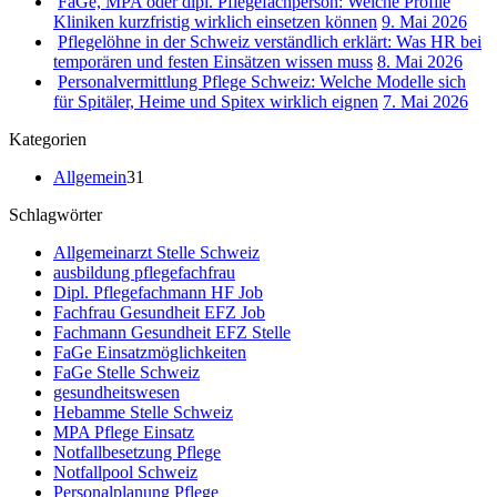
FaGe, MPA oder dipl. Pflegefachperson: Welche Profile
Kliniken kurzfristig wirklich einsetzen können
9. Mai 2026
Pflegelöhne in der Schweiz verständlich erklärt: Was HR bei
temporären und festen Einsätzen wissen muss
8. Mai 2026
Personalvermittlung Pflege Schweiz: Welche Modelle sich
für Spitäler, Heime und Spitex wirklich eignen
7. Mai 2026
Kategorien
Allgemein
31
Schlagwörter
Allgemeinarzt Stelle Schweiz
ausbildung pflegefachfrau
Dipl. Pflegefachmann HF Job
Fachfrau Gesundheit EFZ Job
Fachmann Gesundheit EFZ Stelle
FaGe Einsatzmöglichkeiten
FaGe Stelle Schweiz
gesundheitswesen
Hebamme Stelle Schweiz
MPA Pflege Einsatz
Notfallbesetzung Pflege
Notfallpool Schweiz
Personalplanung Pflege