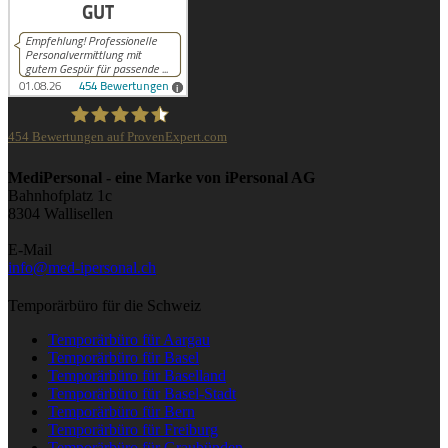
454
Bewertungen auf ProvenExpert.com
iPersonal
MediPersonal - eine Marke von iPersonal AG
Bahnhofplatz 1c
8304 Wallisellen
E-Mail
info@med-ipersonal.ch
Temporärbüro für die Schweiz
Temporärbüro für Aargau
Temporärbüro für Basel
Temporärbüro für Baselland
Temporärbüro für Basel-Stadt
Temporärbüro für Bern
Temporärbüro für Freiburg
Temporärbüro für Graubünden