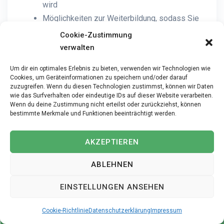
wird
Möglichkeiten zur Weiterbildung, sodass Sie
sich entwickeln können
Cookie-Zustimmung
Modernes Umfeld mit klaren Abläufen, damit
verwalten
Sie effizient arbeiten können
Um dir ein optimales Erlebnis zu bieten, verwenden wir Technologien wie
Ein Team, das offen ist und zusammenhält,
Cookies, um Geräteinformationen zu speichern und/oder darauf
sodass Sie sich wohlfühlen
zuzugreifen. Wenn du diesen Technologien zustimmst, können wir Daten
wie das Surfverhalten oder eindeutige IDs auf dieser Website verarbeiten.
Wenn du deine Zustimmung nicht erteilst oder zurückziehst, können
Interesse geweckt? Bewerben Sie sich jetzt!
bestimmte Merkmale und Funktionen beeinträchtigt werden.
Kontakt
AKZEPTIEREN
Ihr MediPersonal Team
ABLEHNEN
Personalexpertein/in
Telefon: 044 515 57 61
EINSTELLUNGEN ANSEHEN
E-Mail: info@med-ipersonal.ch
Cookie-Richtlinie
Datenschutzerklärung
Impressum
Interessiert?