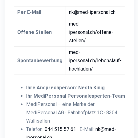
Per E-Mail
nk@med-ipersonal.ch
med-
Offene Stellen
ipersonal.ch/offene-
stellen/
med-
Spontanbewerbung
ipersonal.ch/lebenslauf-
hochladen/
Ihre Ansprechperson: Nesta Kinig
Ihr MediPersonal Personalexperten-Team
MediPersonal – eine Marke der
MediPersonal AG · Bahnhofplatz 1C · 8304
Wallisellen
Telefon:
044 515 57 61
· E-Mail:
nk@med-
ipersonal.ch