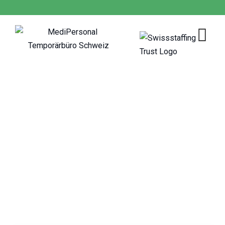
Skip
to
content
Egg
MediPersonal Temporärbüro Schweiz
>
Jobs
>
Egg