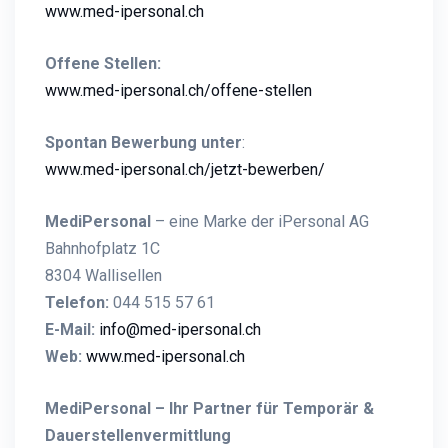
www.med-iper
sonal.ch
Offene Stellen:
www.med-ipersonal.ch/offene-stellen
Spontan Bewerbung unter
:
www.med-ipersonal.ch/jetzt-bewerben/
MediPersonal
– eine Marke der iPersonal AG
Bahnhofplatz 1C
8304 Wallisellen
Telefon:
044 515 57 61
E-Mail:
info@med-ipersonal.ch
Web:
www.med-ipersonal.ch
MediPersonal – Ihr Partner für Temporär &
Dauerstellenvermittlung