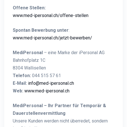
Offene Stellen:
www.med-ipersonal.ch/offene-stellen
Spontan Bewerbung unter
:
www.med-ipersonal.ch/jetzt-bewerben/
MediPersonal
– eine Marke der iPersonal AG
Bahnhofplatz 1C
8304 Wallisellen
Telefon:
044 515 57 61
E-Mail:
info@med-ipersonal.ch
Web:
www.med-ipersonal.ch
MediPersonal – Ihr Partner für Temporär &
Dauerstellenvermittlung
Unsere Kunden werden nicht überredet, sondern