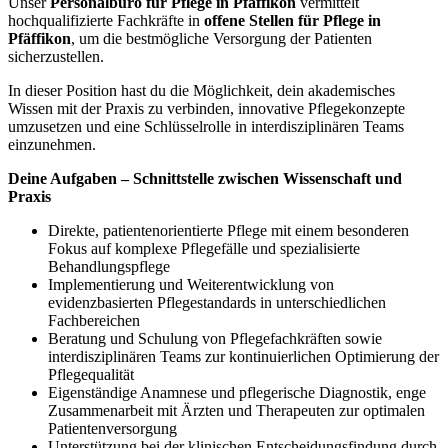
Unser
Personalbüro für Pflege in Pfäffikon
vermittelt
hochqualifizierte Fachkräfte in
offene Stellen für Pflege in
Pfäffikon
, um die bestmögliche Versorgung der Patienten
sicherzustellen.
In dieser Position hast du die Möglichkeit, dein akademisches
Wissen mit der Praxis zu verbinden, innovative Pflegekonzepte
umzusetzen und eine Schlüsselrolle in interdisziplinären Teams
einzunehmen.
Deine Aufgaben – Schnittstelle zwischen Wissenschaft und
Praxis
Direkte, patientenorientierte Pflege mit einem besonderen
Fokus auf komplexe Pflegefälle und spezialisierte
Behandlungspflege
Implementierung und Weiterentwicklung von
evidenzbasierten Pflegestandards in unterschiedlichen
Fachbereichen
Beratung und Schulung von Pflegefachkräften sowie
interdisziplinären Teams zur kontinuierlichen Optimierung der
Pflegequalität
Eigenständige Anamnese und pflegerische Diagnostik, enge
Zusammenarbeit mit Ärzten und Therapeuten zur optimalen
Patientenversorgung
Unterstützung bei der klinischen Entscheidungsfindung durch