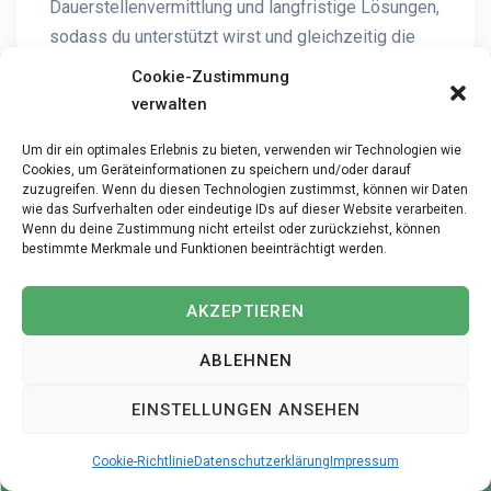
Dauerstellenvermittlung und langfristige Lösungen,
sodass du unterstützt wirst und gleichzeitig die
passende Stelle findest.
Cookie-Zustimmung
verwalten
Die Nachfrage nach diplomierten
Um dir ein optimales Erlebnis zu bieten, verwenden wir Technologien wie
Pflegefachpersonen HF in der Region Rieden ist
Cookies, um Geräteinformationen zu speichern und/oder darauf
zuzugreifen. Wenn du diesen Technologien zustimmst, können wir Daten
ausgesprochen hoch, und Ihre Fachkompetenz
wie das Surfverhalten oder eindeutige IDs auf dieser Website verarbeiten.
wird dringend gesucht. Als erfahrener
Wenn du deine Zustimmung nicht erteilst oder zurückziehst, können
Personalvermittler erleichtert Ihnen iPersonal
bestimmte Merkmale und Funktionen beeinträchtigt werden.
den Einstieg erheblich, indem das Unternehmen
Sie mit passenden Positionen im Umfang von
AKZEPTIEREN
80-100% verbindet und den gesamten
Bewerbungsprozess professionell begleitet. Die
ABLEHNEN
hervorragende Arbeitsmarktlage bietet Ihnen
EINSTELLUNGEN ANSEHEN
beste Chancen auf eine stabile und erfüllende
Anstellung im Gesundheitswesen.
Cookie-Richtlinie
Datenschutzerklärung
Impressum