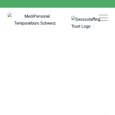
Skip
to
content
Rieden
MediPersonal Temporärbüro Schweiz
>
Jobs
>
Rieden