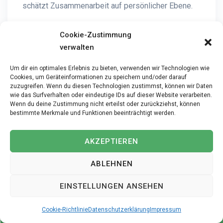
schätzt Zusammenarbeit auf persönlicher Ebene.
Auch in anspruchsvollen Situationen bleibst du
Cookie-Zustimmung
ruhig, und dadurch kannst du schnell reagieren,
verwalten
sodass Patienten jederzeit geschützt sind. Für die
Um dir ein optimales Erlebnis zu bieten, verwenden wir Technologien wie
Anästhesiepflege NDS, die in Rüegsauschachen
Cookies, um Geräteinformationen zu speichern und/oder darauf
ausgeübt wird, ist das besonders wichtig.
zuzugreifen. Wenn du diesen Technologien zustimmst, können wir Daten
wie das Surfverhalten oder eindeutige IDs auf dieser Website verarbeiten.
Wenn du deine Zustimmung nicht erteilst oder zurückziehst, können
bestimmte Merkmale und Funktionen beeinträchtigt werden.
Das bringst du mit
AKZEPTIEREN
Für diese Stelle bringst du Erfahrung mit, und
gleichzeitig arbeitest du strukturiert, sodass du
ABLEHNEN
sicher handeln kannst. Erfahrung im Bereich
EINSTELLUNGEN ANSEHEN
Anästhesiepflege NDS in Rüegsauschachen ist von
Vorteil.
Cookie-Richtlinie
Datenschutzerklärung
Impressum