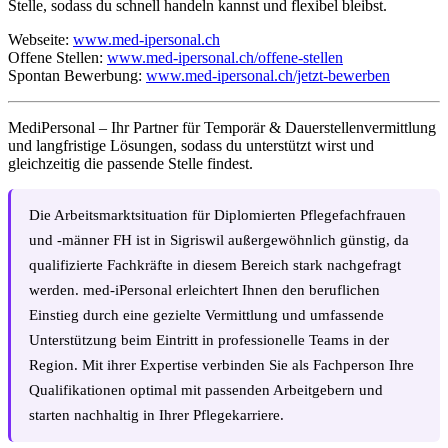
Stelle, sodass du schnell handeln kannst und flexibel bleibst.
Webseite:
www.med-ipersonal.ch
Offene Stellen:
www.med-ipersonal.ch/offene-stellen
Spontan Bewerbung:
www.med-ipersonal.ch/jetzt-bewerben
MediPersonal – Ihr Partner für Temporär & Dauerstellenvermittlung
und langfristige Lösungen, sodass du unterstützt wirst und
gleichzeitig die passende Stelle findest.
Die Arbeitsmarktsituation für Diplomierten Pflegefachfrauen
und -männer FH ist in Sigriswil außergewöhnlich günstig, da
qualifizierte Fachkräfte in diesem Bereich stark nachgefragt
werden. med-iPersonal erleichtert Ihnen den beruflichen
Einstieg durch eine gezielte Vermittlung und umfassende
Unterstützung beim Eintritt in professionelle Teams in der
Region. Mit ihrer Expertise verbinden Sie als Fachperson Ihre
Qualifikationen optimal mit passenden Arbeitgebern und
starten nachhaltig in Ihrer Pflegekarriere.