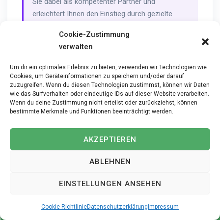
Sie dabei als kompetenter Partner und
erleichtert Ihnen den Einstieg durch gezielte
Vermittlung zu seriösen Arbeitgebern in Ihrer
Cookie-Zustimmung
Region, umfassende Beratung und eine
verwalten
individuelle Betreuung während des gesamten
Bewerbungsprozesses.
Um dir ein optimales Erlebnis zu bieten, verwenden wir Technologien wie
Cookies, um Geräteinformationen zu speichern und/oder darauf
zuzugreifen. Wenn du diesen Technologien zustimmst, können wir Daten
wie das Surfverhalten oder eindeutige IDs auf dieser Website verarbeiten.
Wenn du deine Zustimmung nicht erteilst oder zurückziehst, können
bestimmte Merkmale und Funktionen beeinträchtigt werden.
Dipl. Pflegefachfrau /
AKZEPTIEREN
Pflegefachmann FH (Bachelor
ABLEHNEN
of Science in Pflege) 80-100% in
Wilchingen gesucht – Deine
EINSTELLUNGEN ANSEHEN
Expertise für die Pflege von
Cookie-Richtlinie
Datenschutzerklärung
Impressum
morgen!