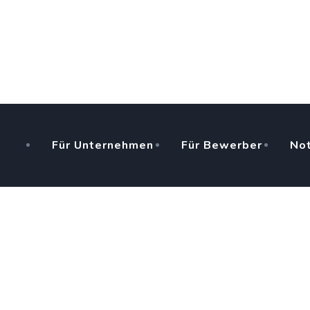
Skip
to
content
Für Unternehmen
Für Bewerber
Not
SEARCH
Suche:
MENSCHEN VERBINDEN