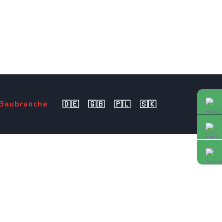
info@med-ipersonal.ch
E-Mail Adresse
044 515 57 61
Telefon
Kontakt aufnehmen
 Baubranche
🇩🇪
🇬🇧
🇵🇱
🇸🇰