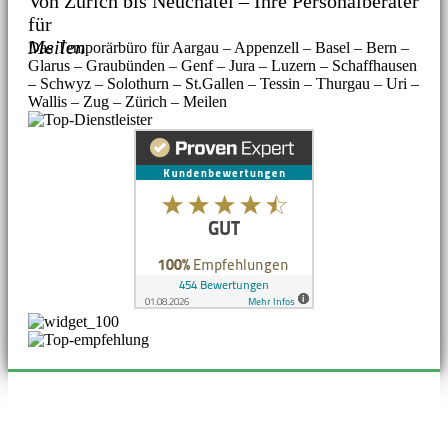
Von Zürich bis Neuchâtel – Ihre Personalberater
für
Meilen
Das Temporärbüro für Aargau – Appenzell – Basel – Bern –
Glarus – Graubünden – Genf – Jura – Luzern – Schaffhausen
– Schwyz – Solothurn – St.Gallen – Tessin – Thurgau – Uri –
Wallis – Zug – Zürich – Meilen