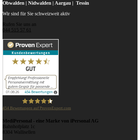
Obwalden | Nidwalden | Aargau | Tessin
Wir sind für Sie schweizweit aktiv
Rufen Sie uns an
044 515 57 61
454
Bewertungen auf ProvenExpert.com
iPersonal
MediPersonal - eine Marke von iPersonal AG
Bahnhofplatz 1c
8304 Wallisellen