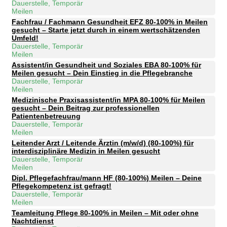
Dauerstelle, Temporär
Meilen
Fachfrau / Fachmann Gesundheit EFZ 80-100% in Meilen
gesucht – Starte jetzt durch in einem wertschätzenden
Umfeld!
Dauerstelle, Temporär
Meilen
Assistent/in Gesundheit und Soziales EBA 80-100% für
Meilen gesucht – Dein Einstieg in die Pflegebranche
Dauerstelle, Temporär
Meilen
Medizinische Praxisassistent/in MPA 80-100% für Meilen
gesucht – Dein Beitrag zur professionellen
Patientenbetreuung
Dauerstelle, Temporär
Meilen
Leitender Arzt / Leitende Ärztin (m/w/d) (80-100%) für
interdisziplinäre Medizin in Meilen gesucht
Dauerstelle, Temporär
Meilen
Dipl. Pflegefachfrau/mann HF (80-100%) Meilen – Deine
Pflegekompetenz ist gefragt!
Dauerstelle, Temporär
Meilen
Teamleitung Pflege 80-100% in Meilen – Mit oder ohne
Nachtdienst