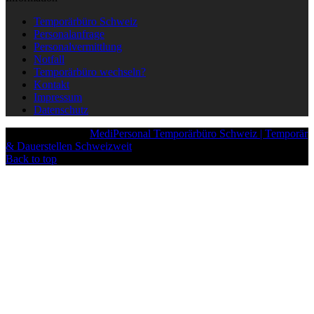
Temporärbüro Schweiz
Personalanfrage
Personalvermittlung
Notfall
Temporärbüro wechseln?
Kontakt
Impressum
Datenschutz
Copyright © 2025
MediPersonal Temporärbüro Schweiz | Temporär
& Dauerstellen Schweizweit
, All Rights Reserved.
Back to top