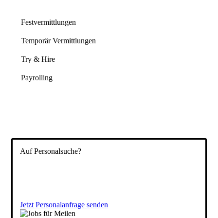
Festvermittlungen
Temporär Vermittlungen
Try & Hire
Payrolling
Auf Personalsuche?
Füllen Sie das Formular aus und wir besprechen
anschließend gemeinsam Ihre Vakanz und stellen Ihnen
passende Kandidaten vor. Ihr
Temporärbüro
für die
Schweiz.
Jetzt Personalanfrage senden