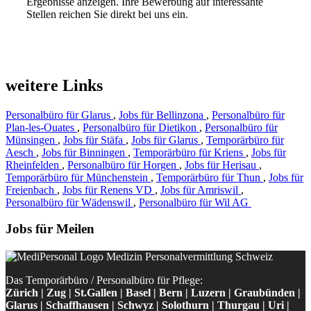
Ergebnisse anzeigen. Ihre Bewerbung auf interessante
Stellen reichen Sie direkt bei uns ein.
weitere Links
Personalbüro für Glarus
,
Jobs für Bellinzona
,
Personalbüro für
Plan-les-Ouates
,
Personalbüro für Dietikon
,
Personalbüro für
Münsingen
,
Jobs für Stäfa
,
Jobs für Glarus
,
Temporärbüro für
Aesch
,
Jobs für Binningen
,
Temporärbüro für Kriens
,
Jobs für
Rheinfelden
,
Personalbüro für Horgen
,
Jobs für Herisau
,
Temporärbüro für Münchenstein
,
Temporärbüro für Thun
,
Jobs für
Freienbach
,
Jobs für Renens VD
,
Jobs für Amriswil
,
Personalbüro für Wädenswil
,
Personalbüro für Wil AG
Jobs für Meilen
Das Temporärbüro / Personalbüro für Pflege:
Zürich | Zug | St.Gallen | Basel | Bern | Luzern | Graubünden |
Glarus | Schaffhausen | Schwyz | Solothurn | Thurgau | Uri |