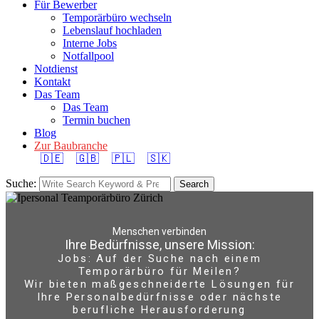
Für Bewerber
Temporärbüro wechseln
Lebenslauf hochladen
Interne Jobs
Notfallpool
Notdienst
Kontakt
Das Team
Das Team
Termin buchen
Blog
Zur Baubranche
🇩🇪
🇬🇧
🇵🇱
🇸🇰
Suche:
Search
Menschen verbinden
Ihre Bedürfnisse, unsere Mission:
Jobs: Auf der Suche nach einem
Temporärbüro für Meilen?
Wir bieten maßgeschneiderte Lösungen für
Ihre Personalbedürfnisse oder nächste
berufliche Herausforderung