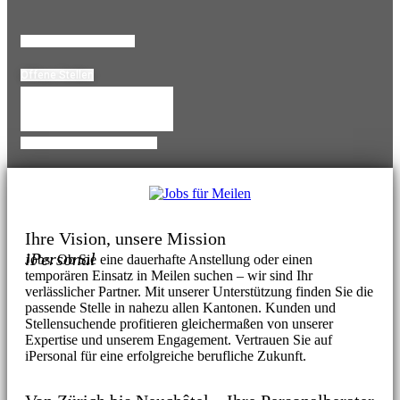
Lebenslauf HOchladen
Offene Stellen
Temporärbüro Wechseln
Personalanfrage für Meilen
Ihre Vision, unsere Mission
iPersonal
Jobs: Ob Sie eine dauerhafte Anstellung oder einen
temporären Einsatz in Meilen suchen – wir sind Ihr
verlässlicher Partner. Mit unserer Unterstützung finden Sie die
passende Stelle in nahezu allen Kantonen. Kunden und
Stellensuchende profitieren gleichermaßen von unserer
Expertise und unserem Engagement. Vertrauen Sie auf
iPersonal für eine erfolgreiche berufliche Zukunft.