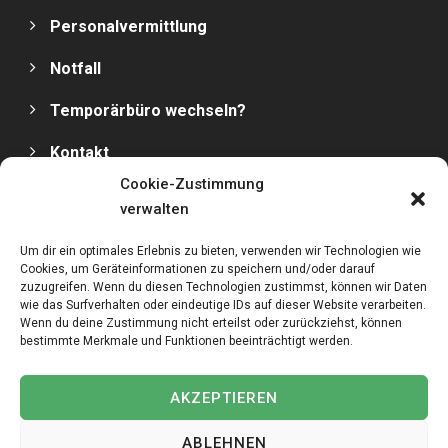
Personalvermittlung
Notfall
Temporärbüro wechseln?
Kontakt
Cookie-Zustimmung
Impressum
verwalten
Datenschutz
Um dir ein optimales Erlebnis zu bieten, verwenden wir Technologien wie
Cookies, um Geräteinformationen zu speichern und/oder darauf
zuzugreifen. Wenn du diesen Technologien zustimmst, können wir Daten
wie das Surfverhalten oder eindeutige IDs auf dieser Website verarbeiten.
Wenn du deine Zustimmung nicht erteilst oder zurückziehst, können
bestimmte Merkmale und Funktionen beeinträchtigt werden.
Copyright © 2025
MediPersonal Temporärbüro
Schweiz | Temporär & Dauerstellen Schweizweit
, All
AKZEPTIEREN
Rights Reserved.
ABLEHNEN