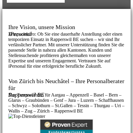
Personalanfrage für Rapperswil BE
Ihre Vision, unsere Mission
iPersonal
Temporärbüro: Ob Sie eine dauerhafte Anstellung oder einen
temporären Einsatz in Rapperswil BE suchen – wir sind Ihr
verlässlicher Partner. Mit unserer Unterstützung finden Sie die
passende Stelle in nahezu allen Kantonen. Kunden und
Stellensuchende profitieren gleichermaßen von unserer
Expertise und unserem Engagement. Vertrauen Sie auf
iPersonal für eine erfolgreiche berufliche Zukunft.
Von Zürich bis Neuchâtel – Ihre Personalberater
für
Rapperswil BE
Das Temporärbüro für Aargau – Appenzell – Basel – Bern –
Glarus – Graubünden – Genf – Jura – Luzern – Schaffhausen
– Schwyz – Solothurn – St.Gallen – Tessin – Thurgau – Uri –
Wallis – Zug – Zürich – Rapperswil BE