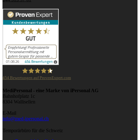
454
Bewertungen auf ProvenExpert.com
iPersonal
MediPersonal - eine Marke von iPersonal AG
Bahnhofplatz 1c
8304 Wallisellen
E-Mail
info@med-ipersonal.ch
Temporärbüro für die Schweiz