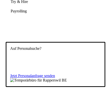
Try & Hire
Payrolling
Auf Personalsuche?
Füllen Sie das Formular aus und wir besprechen
anschließend gemeinsam Ihre Vakanz und stellen Ihnen
passende Kandidaten vor. Ihr
Temporärbüro
für die
Schweiz.
Jetzt Personalanfrage senden