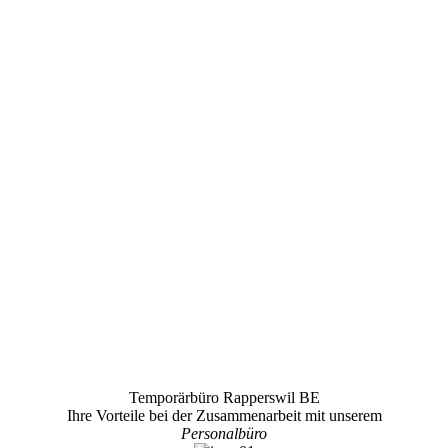
Unsere Experten helfen Ihnen dabei,
den idealen Job für Ihre Bedürfnisse
zu finden.
Temporärbüro Rapperswil BE
Ihre Vorteile bei der Zusammenarbeit mit unserem
Personalbüro