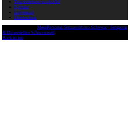
Temporärbüro wechseln?
Kontakt
Impressum
Datenschutz
Copyright © 2025
MediPersonal Temporärbüro Schweiz | Temporär
& Dauerstellen Schweizweit
, All Rights Reserved.
Back to top