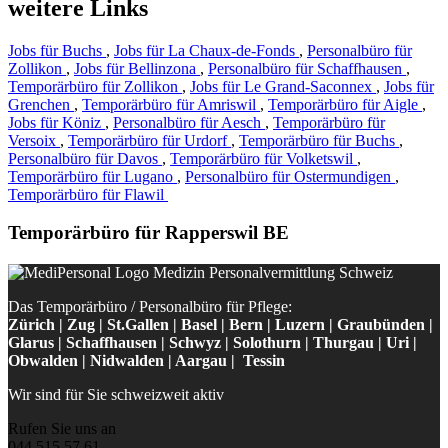
weitere Links
Jobs für Buchs
,
Jobs für La Chaux-de-Fonds
,
Personalbüro für
Zollikon
,
Jobs für Bellinzona
,
Personalbüro für Schaffhausen
,
Temporärbüro für Zollikon
,
Jobs für Le Grand-Saconnex
,
Jobs für
Grenchen
,
Temporärbüro für Amriswil
,
Temporärbüro für Aigle
,
Jobs für Köniz
,
Personalbüro für Aesch
,
Temporärbüro für
Versoix
,
Temporärbüro für Urdorf
,
Temporärbüro für Buchs
,
Personalbüro für Davos
,
Temporärbüro für Volketswil
,
Temporärbüro für Lugano
,
Personalbüro für Ostermundigen
,
Temporärbüro für Flawil
Temporärbüro für Rapperswil BE
Das Temporärbüro / Personalbüro für Pflege:
Zürich | Zug | St.Gallen | Basel | Bern | Luzern | Graubünden |
Glarus | Schaffhausen | Schwyz | Solothurn | Thurgau | Uri |
Obwalden | Nidwalden | Aargau | Tessin
Wir sind für Sie schweizweit aktiv
Rufen Sie uns an
044 515 57 61