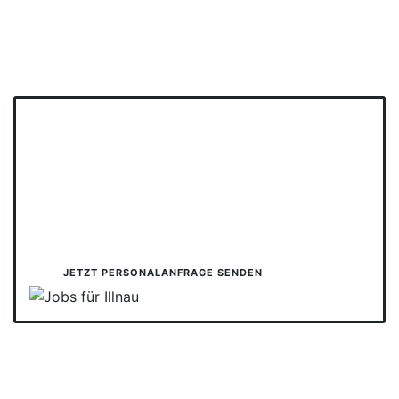
Auf Personalsuche?
Füllen Sie das Formular aus und wir besprechen
anschließend gemeinsam Ihre Vakanz und stellen
Ihnen passende Kandidaten vor. Ihr
Temporärbüro
für die Schweiz.
JETZT PERSONALANFRAGE SENDEN