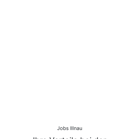
Unsere Experten helfen Ihnen
dabei, den idealen Job für Ihre
Bedürfnisse zu finden.
Jobs Illnau