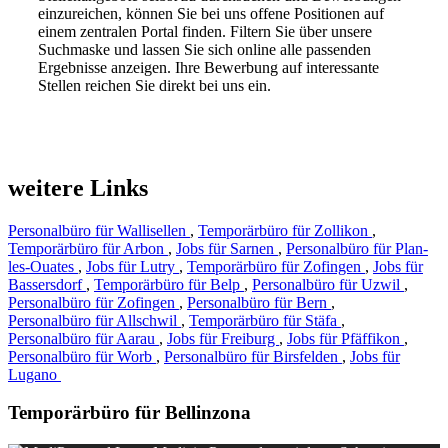
einzureichen, können Sie bei uns offene Positionen auf
einem zentralen Portal finden. Filtern Sie über unsere
Suchmaske und lassen Sie sich online alle passenden
Ergebnisse anzeigen. Ihre Bewerbung auf interessante
Stellen reichen Sie direkt bei uns ein.
weitere Links
Personalbüro für Wallisellen
,
Temporärbüro für Zollikon
,
Temporärbüro für Arbon
,
Jobs für Sarnen
,
Personalbüro für Plan-
les-Ouates
,
Jobs für Lutry
,
Temporärbüro für Zofingen
,
Jobs für
Bassersdorf
,
Temporärbüro für Belp
,
Personalbüro für Uzwil
,
Personalbüro für Zofingen
,
Personalbüro für Bern
,
Personalbüro für Allschwil
,
Temporärbüro für Stäfa
,
Personalbüro für Aarau
,
Jobs für Freiburg
,
Jobs für Pfäffikon
,
Personalbüro für Worb
,
Personalbüro für Birsfelden
,
Jobs für
Lugano
Temporärbüro für Bellinzona