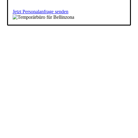
Jetzt Personalanfrage senden
Unsere Experten helfen Ihnen dabei,
den idealen Job für Ihre Bedürfnisse
zu finden.