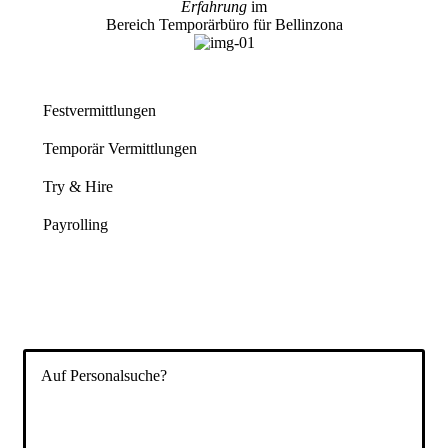
Erfahrung
im
Bereich Temporärbüro für Bellinzona
Festvermittlungen
Temporär Vermittlungen
Try & Hire
Payrolling
Auf Personalsuche?
Füllen Sie das Formular aus und wir besprechen
anschließend gemeinsam Ihre Vakanz und stellen Ihnen
passende Kandidaten vor. Ihr
Temporärbüro
für die
Schweiz.