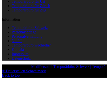
Temporärbüro für Uri
Temporärbüro für Zürich
Temporärbüro für Zug
Information
Temporärbüro Schweiz
Personalanfrage
Personalvermittlung
Notfall
Temporärbüro wechseln?
Kontakt
Impressum
Datenschutz
Copyright © 2025
MediPersonal Temporärbüro Schweiz | Temporär
& Dauerstellen Schweizweit
, All Rights Reserved.
Back to top