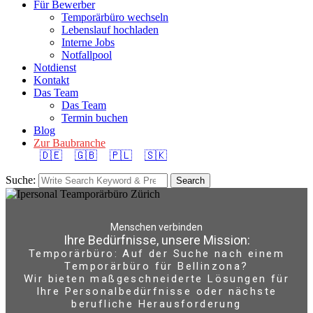
Für Bewerber
Temporärbüro wechseln
Lebenslauf hochladen
Interne Jobs
Notfallpool
Notdienst
Kontakt
Das Team
Das Team
Termin buchen
Blog
Zur Baubranche
🇩🇪
🇬🇧
🇵🇱
🇸🇰
Suche:
Search
Menschen verbinden
Ihre Bedürfnisse, unsere Mission:
Temporärbüro: Auf der Suche nach einem
Temporärbüro für Bellinzona?
Wir bieten maßgeschneiderte Lösungen für
Ihre Personalbedürfnisse oder nächste
berufliche Herausforderung