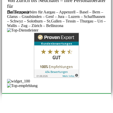
Von Zürich bis Neuchâtel – Ihre Personalberater
für
Bellinzona
Das Temporärbüro für Aargau – Appenzell – Basel – Bern –
Glarus – Graubünden – Genf – Jura – Luzern – Schaffhausen
– Schwyz – Solothurn – St.Gallen – Tessin – Thurgau – Uri –
Wallis – Zug – Zürich – Bellinzona