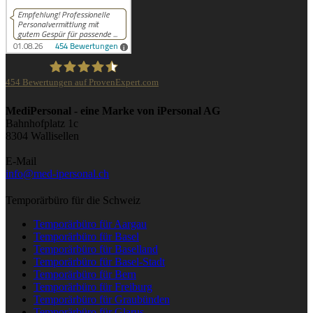
454
Bewertungen auf ProvenExpert.com
iPersonal
MediPersonal - eine Marke von iPersonal AG
Bahnhofplatz 1c
8304 Wallisellen
E-Mail
info@med-ipersonal.ch
Temporärbüro für die Schweiz
Temporärbüro für Aargau
Temporärbüro für Basel
Temporärbüro für Baselland
Temporärbüro für Basel-Stadt
Temporärbüro für Bern
Temporärbüro für Freiburg
Temporärbüro für Graubünden
Temporärbüro für Glarus