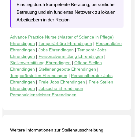
Einstieg durch kompetente Beratung, persönliche
Betreuung und ein fundiertes Netzwerk zu lokalen
Arbeitgebern in der Region.
Advance Practice Nurse (Master of Science in Pflege)
Ehrendingen
|
Temporärbüro Ehrendingen
|
Personalbüro
Ehrendingen
|
Jobs Ehrendingen
|
Temporär Jobs
Ehrendingen
|
Personalvermittlung Ehrendingen
|
Stellenvermittlung Ehrendingen
|
Offene Stellen
Ehrendingen
|
Stellenangebote Ehrendingen
|
Temporärstellen Ehrendingen
|
Personalberater Jobs
Ehrendingen
|
Freie Jobs Ehrendingen
|
Freie Stellen
Ehrendingen
|
Jobsuche Ehrendingen
|
Personaldienstleister Ehrendingen
Weitere Informationen zur Stellenausschreibung