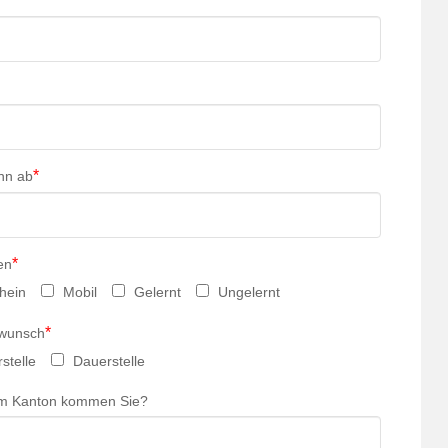
*
nn ab
*
en
hein
Mobil
Gelernt
Ungelernt
*
swunsch
stelle
Dauerstelle
m Kanton kommen Sie?