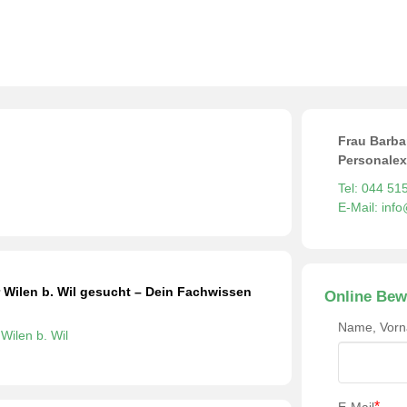
/Experte Anästhesiepflege NDS
>
Dipl. Expertin / Experte Anäst
Frau Barba
Personalex
Tel: 044 51
E-Mail: inf
r Wilen b. Wil gesucht – Dein Fachwissen
Online Bew
Name, Vor
Wilen b. Wil
*