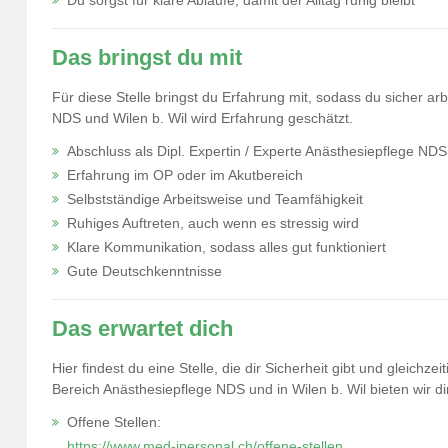
Du sorgst für klare Abläufe, damit der Alltag ruhig bleibt
Das bringst du mit
Für diese Stelle bringst du Erfahrung mit, sodass du sicher ar
NDS und Wilen b. Wil wird Erfahrung geschätzt.
Abschluss als Dipl. Expertin / Experte Anästhesiepflege NDS
Erfahrung im OP oder im Akutbereich
Selbstständige Arbeitsweise und Teamfähigkeit
Ruhiges Auftreten, auch wenn es stressig wird
Klare Kommunikation, sodass alles gut funktioniert
Gute Deutschkenntnisse
Das erwartet dich
Hier findest du eine Stelle, die dir Sicherheit gibt und gleichz
Bereich Anästhesiepflege NDS und in Wilen b. Wil bieten wir d
Offene Stellen:
https://www.med-ipersonal.ch/offene-stellen