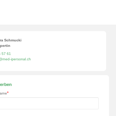
hesiepflege NDS 80-100% für Wilen b. Wil gesucht – Dein
ra Schmucki
pertin
5 57 61
o@med-ipersonal.ch
erben
*
name