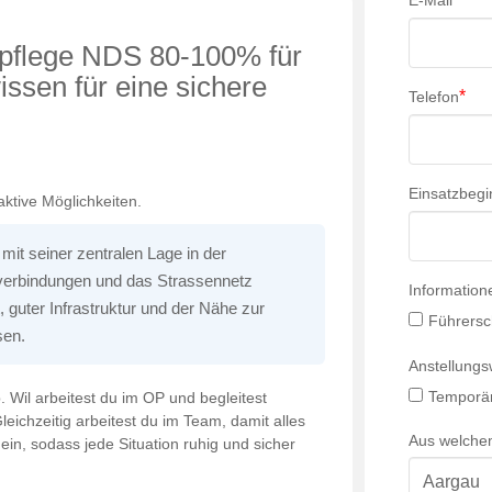
E-Mail
iepflege NDS 80-100% für
ssen für eine sichere
*
Telefon
Einsatzbegi
aktive Möglichkeiten.
 mit seiner zentralen Lage in der
nverbindungen und das Strassennetz
Information
, guter Infrastruktur und der Nähe zur
Führersc
sen.
Anstellung
Temporär
. Wil arbeitest du im OP und begleitest
leichzeitig arbeitest du im Team, damit alles
Aus welche
 ein, sodass jede Situation ruhig und sicher