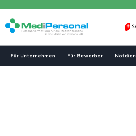
Skip
to
content
Für Unternehmen
Für Bewerber
Notdien
Dipl. Expertin / Ex
Wilen b. Wil gesucht
Patientenversorgung