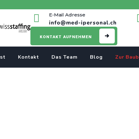
E-Mail Adresse
info@med-ipersonal.ch
KONTAKT AUFNEHMEN
st
Kontakt
Das Team
Blog
Zur Baub
perte Anästhesiepfleg
 – Dein Fachwissen fü