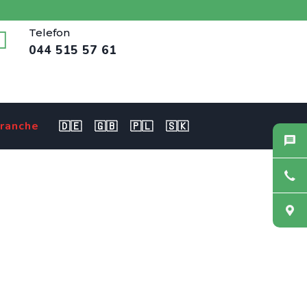
Telefon
044 515 57 61
ranche
🇩🇪
🇬🇧
🇵🇱
🇸🇰
e NDS 80-100% für
r eine sichere