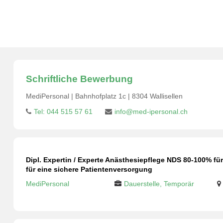
MediPersonal Temporärbüro Schweiz
>
Jobs
>
Dipl. Expertin
Fachwissen für eine sichere Patientenversorgung
Schriftliche Bewerbung
MediPersonal | Bahnhofplatz 1c | 8304 Wallisellen
Tel: 044 515 57 61
info@med-ipersonal.ch
Dipl. Expertin / Experte Anästhesiepflege NDS 80-100% fü
für eine sichere Patientenversorgung
MediPersonal
Dauerstelle, Temporär