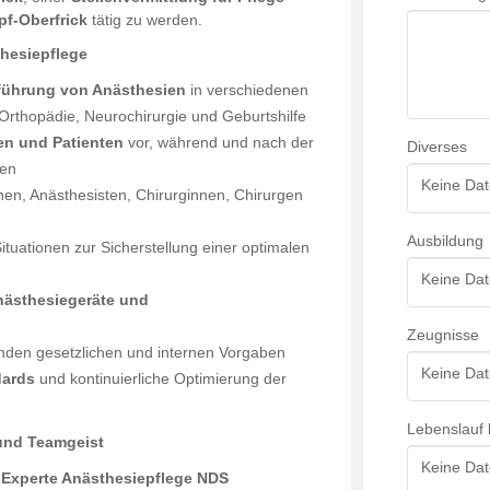
pf-Oberfrick
tätig zu werden.
thesiepflege
hführung von Anästhesien
in verschiedenen
Orthopädie, Neurochirurgie und Geburtshilfe
en und Patienten
vor, während und nach der
Diverses
ten
Keine Dat
nen, Anästhesisten, Chirurginnen, Chirurgen
Ausbildung
Situationen zur Sicherstellung einer optimalen
Keine Dat
nästhesiegeräte und
Zeugnisse
den gesetzlichen und internen Vorgaben
Keine Dat
dards
und kontinuierliche Optimierung der
Lebenslauf 
und Teamgeist
Keine Dat
. Experte Anästhesiepflege NDS