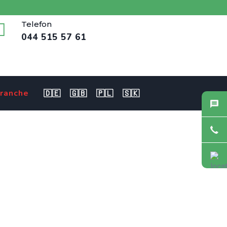
Telefon
044 515 57 61
ranche
🇩🇪
🇬🇧
🇵🇱
🇸🇰
e NDS 80-100% in
 Experte Anästhesiepflege NDS 80-100% in Gipf-Oberfrick und