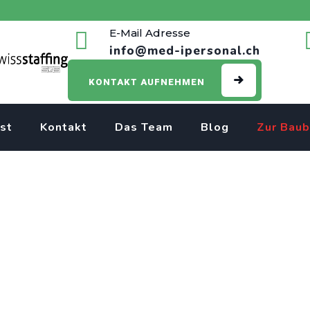
E-Mail Adresse
info@med-ipersonal.ch
KONTAKT AUFNEHMEN
st
Kontakt
Das Team
Blog
Zur Baub
perte Anästhesiepfleg
Umgebung gesucht.
Anästhesist für Intensiv- und Notfallmedizin
>
Dipl. Expertin /