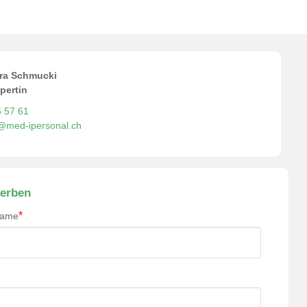
ra Schmucki
pertin
5 57 61
o@med-ipersonal.ch
erben
*
name