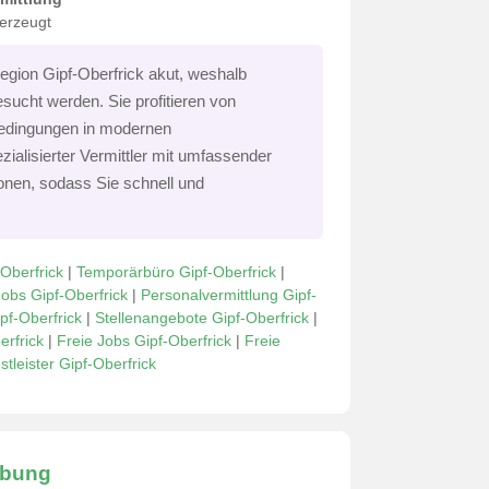
berzeugt
Region Gipf-Oberfrick akut, weshalb
sucht werden. Sie profitieren von
bedingungen in modernen
ezialisierter Vermittler mit umfassender
nen, sodass Sie schnell und
-Oberfrick
|
Temporärbüro Gipf-Oberfrick
|
obs Gipf-Oberfrick
|
Personalvermittlung Gipf-
pf-Oberfrick
|
Stellenangebote Gipf-Oberfrick
|
erfrick
|
Freie Jobs Gipf-Oberfrick
|
Freie
tleister Gipf-Oberfrick
ibung