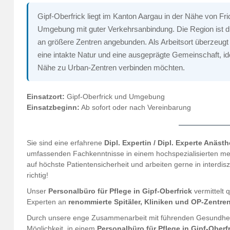
Gipf-Oberfrick liegt im Kanton Aargau in der Nähe von Fric
Umgebung mit guter Verkehrsanbindung. Die Region ist 
an größere Zentren angebunden. Als Arbeitsort überzeugt
eine intakte Natur und eine ausgeprägte Gemeinschaft, idea
Nähe zu Urban-Zentren verbinden möchten.
Einsatzort:
Gipf-Oberfrick und Umgebung
Einsatzbeginn:
Ab sofort oder nach Vereinbarung
Sie sind eine erfahrene
Dipl. Expertin / Dipl. Experte Anäst
umfassenden Fachkenntnisse in einem hochspezialisierten me
auf höchste Patientensicherheit und arbeiten gerne in interdi
richtig!
Unser
Personalbüro für Pflege in Gipf-Oberfrick
vermittelt 
Experten an
renommierte Spitäler, Kliniken und OP-Zentr
Durch unsere enge Zusammenarbeit mit führenden Gesundheits
Möglichkeit, in einem
Personalbüro für Pflege in Gipf-Oberf