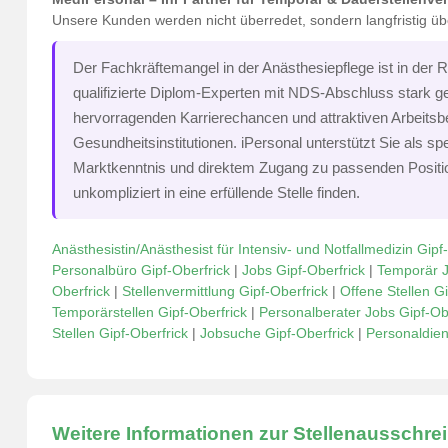
Unsere Kunden werden nicht überredet, sondern langfristig ü
Der Fachkräftemangel in der Anästhesiepflege ist in der 
qualifizierte Diplom-Experten mit NDS-Abschluss stark ge
hervorragenden Karrierechancen und attraktiven Arbeits
Gesundheitsinstitutionen. iPersonal unterstützt Sie als sp
Marktkenntnis und direktem Zugang zu passenden Positio
unkompliziert in eine erfüllende Stelle finden.
Anästhesistin/Anästhesist für Intensiv- und Notfallmedizin Gipf
Personalbüro Gipf-Oberfrick
|
Jobs Gipf-Oberfrick
|
Temporär J
Oberfrick
|
Stellenvermittlung Gipf-Oberfrick
|
Offene Stellen Gi
Temporärstellen Gipf-Oberfrick
|
Personalberater Jobs Gipf-Ob
Stellen Gipf-Oberfrick
|
Jobsuche Gipf-Oberfrick
|
Personaldiens
Weitere Informationen zur Stellenausschre