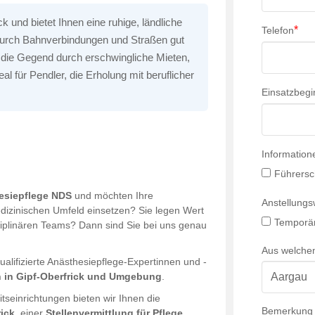
k und bietet Ihnen eine ruhige, ländliche
*
Telefon
durch Bahnverbindungen und Straßen gut
 die Gegend durch erschwingliche Mieten,
l für Pendler, die Erholung mit beruflicher
Einsatzbegi
Information
Führersc
hesiepflege NDS
und möchten Ihre
Anstellung
dizinischen Umfeld einsetzen? Sie legen Wert
Temporär
sziplinären Teams? Dann sind Sie bei uns genau
Aus welche
qualifizierte Anästhesiepflege-Expertinnen und -
en in Gipf-Oberfrick und Umgebung
.
einrichtungen bieten wir Ihnen die
Bemerkung
rick
, einer
Stellenvermittlung für Pflege