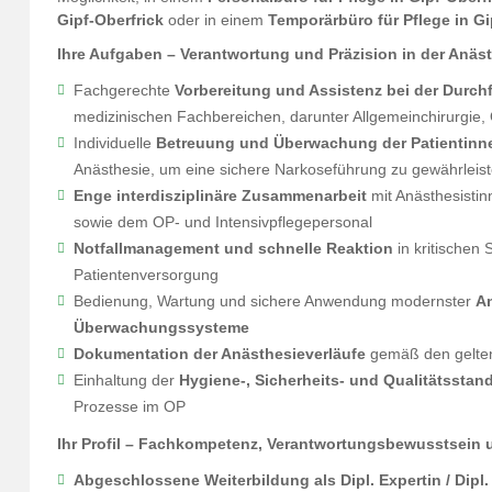
Gipf-Oberfrick
oder in einem
Temporärbüro für Pflege in Gi
Ihre Aufgaben – Verantwortung und Präzision in der Anäs
Fachgerechte
Vorbereitung und Assistenz bei der Durc
medizinischen Fachbereichen, darunter Allgemeinchirurgie, 
Individuelle
Betreuung und Überwachung der Patientinn
Anästhesie, um eine sichere Narkoseführung zu gewährleis
Enge interdisziplinäre Zusammenarbeit
mit Anästhesistin
sowie dem OP- und Intensivpflegepersonal
Notfallmanagement und schnelle Reaktion
in kritischen 
Patientenversorgung
Bedienung, Wartung und sichere Anwendung modernster
A
Überwachungssysteme
Dokumentation der Anästhesieverläufe
gemäß den gelten
Einhaltung der
Hygiene-, Sicherheits- und Qualitätsstan
Prozesse im OP
Ihr Profil – Fachkompetenz, Verantwortungsbewusstsein 
Abgeschlossene Weiterbildung als Dipl. Expertin / Dipl