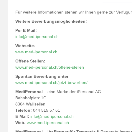
Für weitere Informationen stehen wir Ihnen gerne zur Verfügu
Weitere Bewerbungsmöglichkeiten:
Per E-Mail:
info@med-ipersonal.ch
Webseite:
www.med-ipersonal.ch
Offene Stellen:
www.med-ipersonal.ch/offene-stellen
Spontan Bewerbung unter
:
www.med-ipersonal.ch/jetzt-bewerben/
MediPersonal
– eine Marke der iPersonal AG
Bahnhofplatz 1C
8304 Wallisellen
Telefon:
044 515 57 61
E-Mail:
info@med-ipersonal.ch
Web:
www.med-ipersonal.ch
MediPersonal – Ihr Partner für Temporär & Dauerstellenve