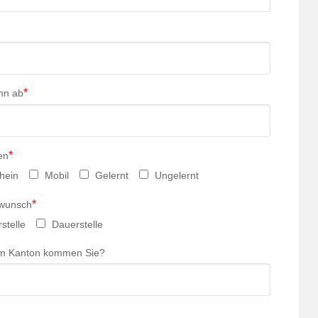
*
nn ab
*
en
hein
Mobil
Gelernt
Ungelernt
*
swunsch
stelle
Dauerstelle
m Kanton kommen Sie?