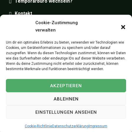
Temporärbüro wechseln?
Kontakt
Cookie-Zustimmung
Impressum
verwalten
Datenschutz
Um dir ein optimales Erlebnis zu bieten, verwenden wir Technologien wie
Cookies, um Geräteinformationen zu speichern und/oder darauf
zuzugreifen. Wenn du diesen Technologien zustimmst, können wir Daten
wie das Surfverhalten oder eindeutige IDs auf dieser Website verarbeiten.
Wenn du deine Zustimmung nicht erteilst oder zurückziehst, können
bestimmte Merkmale und Funktionen beeinträchtigt werden.
Copyright © 2025
MediPersonal Temporärbüro
Schweiz | Temporär & Dauerstellen Schweizweit
, All
AKZEPTIEREN
Rights Reserved.
ABLEHNEN
JETZT BEWERBEN
EINSTELLUNGEN ANSEHEN
Cookie-Richtlinie
Datenschutzerklärung
Impressum