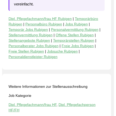
vereinfacht.
Dipl. Pflegefachmann/frau HF Rubigen
|
Temporärbüro
Rubigen
|
Personalbüro Rubigen
|
Jobs Rubigen
|
Temporär Jobs Rubigen
|
Personalvermittlung Rubigen
|
Stellenvermittlung Rubigen
|
Offene Stellen Rubigen
|
Stellenangebote Rubigen
|
Temporärstellen Rubigen
|
Personalberater Jobs Rubigen
|
Freie Jobs Rubigen
|
Freie Stellen Rubigen
|
Jobsuche Rubigen
|
Personaldienstleister Rubigen
Weitere Informationen zur Stellenausschreibung
Job Kategorie
Dipl. Pflegefachmann/frau HF
,
Dipl. Pflegefachperson
HF/FH