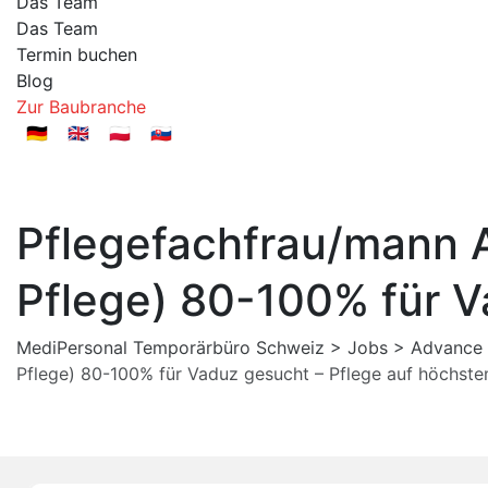
Das Team
Das Team
Termin buchen
Blog
Zur Baubranche
🇩🇪
🇬🇧
🇵🇱
🇸🇰
Pflegefachfrau/mann A
Pflege) 80-100% für V
MediPersonal Temporärbüro Schweiz
>
Jobs
>
Advance P
Pflege) 80-100% für Vaduz gesucht – Pflege auf höchst