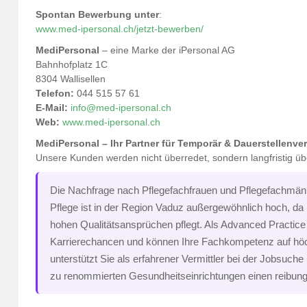
Spontan Bewerbung unter
:
www.med-ipersonal.ch/jetzt-bewerben/
MediPersonal
– eine Marke der iPersonal AG
Bahnhofplatz 1C
8304 Wallisellen
Telefon:
044 515 57 61
E-Mail:
info@med-ipersonal.ch
Web:
www.med-ipersonal.ch
MediPersonal – Ihr Partner für Temporär & Dauerstellenve
Unsere Kunden werden nicht überredet, sondern langfristig ü
Die Nachfrage nach Pflegefachfrauen und Pflegefachmänn
Pflege ist in der Region Vaduz außergewöhnlich hoch, da 
hohen Qualitätsansprüchen pflegt. Als Advanced Practic
Karrierechancen und können Ihre Fachkompetenz auf höc
unterstützt Sie als erfahrener Vermittler bei der Jobsuche
zu renommierten Gesundheitseinrichtungen einen reibungs