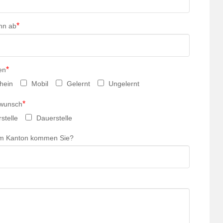
*
nn ab
*
en
hein
Mobil
Gelernt
Ungelernt
*
swunsch
stelle
Dauerstelle
m Kanton kommen Sie?