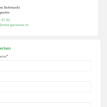
ra Schmucki
pertin
5 57 61
o@med-ipersonal.ch
erben
*
name