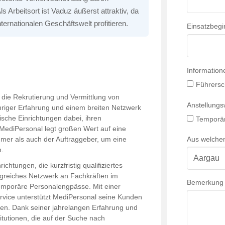
Arbeitsort ist Vaduz äußerst attraktiv, da
nternationalen Geschäftswelt profitieren.
Einsatzbegi
Information
Führersc
 die Rekrutierung und Vermittlung von
Anstellung
ähriger Erfahrung und einem breiten Netzwerk
nische Einrichtungen dabei, ihren
Temporär
 MediPersonal legt großen Wert auf eine
Aus welche
hmer als auch der Auftraggeber, um eine
n.
ichtungen, die kurzfristig qualifiziertes
greiches Netzwerk an Fachkräften im
Bemerkung
emporäre Personalengpässe. Mit einer
rvice unterstützt MediPersonal seine Kunden
llen. Dank seiner jahrelangen Erfahrung und
titutionen, die auf der Suche nach