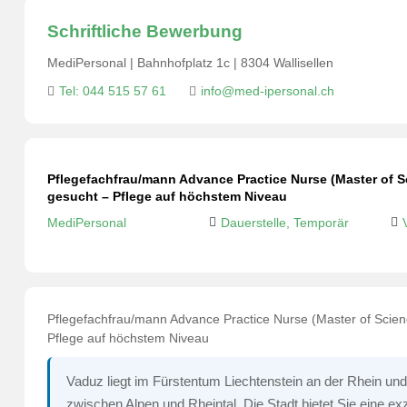
Schriftliche Bewerbung
MediPersonal | Bahnhofplatz 1c | 8304 Wallisellen
Tel: 044 515 57 61
info@med-ipersonal.ch
Pflegefachfrau/mann Advance Practice Nurse (Master of S
gesucht – Pflege auf höchstem Niveau
MediPersonal
Dauerstelle, Temporär
Pflegefachfrau/mann Advance Practice Nurse (Master of Scien
Pflege auf höchstem Niveau
Vaduz liegt im Fürstentum Liechtenstein an der Rhein und
zwischen Alpen und Rheintal. Die Stadt bietet Sie eine e