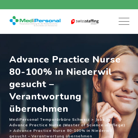
Skip
to
content
Advance Practice Nurse
80-100% in Niederwil
gesucht –
Verantwortung
übernehmen
MediPersonal Temporärbüro Schweiz
>
Jobs
>
Advance Practice Nurse (Master of Science in Pflege)
>
Advance Practice Nurse 80-100% in Niederwil
gesucht – Verantwortung übernehmen