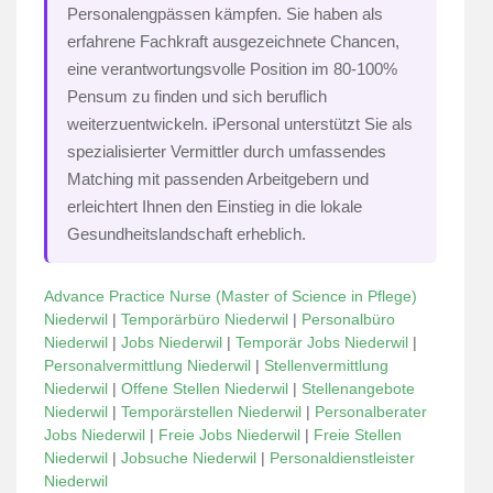
Personalengpässen kämpfen. Sie haben als
erfahrene Fachkraft ausgezeichnete Chancen,
eine verantwortungsvolle Position im 80-100%
Pensum zu finden und sich beruflich
weiterzuentwickeln. iPersonal unterstützt Sie als
spezialisierter Vermittler durch umfassendes
Matching mit passenden Arbeitgebern und
erleichtert Ihnen den Einstieg in die lokale
Gesundheitslandschaft erheblich.
Advance Practice Nurse (Master of Science in Pflege)
Niederwil
|
Temporärbüro Niederwil
|
Personalbüro
Niederwil
|
Jobs Niederwil
|
Temporär Jobs Niederwil
|
Personalvermittlung Niederwil
|
Stellenvermittlung
Niederwil
|
Offene Stellen Niederwil
|
Stellenangebote
Niederwil
|
Temporärstellen Niederwil
|
Personalberater
Jobs Niederwil
|
Freie Jobs Niederwil
|
Freie Stellen
Niederwil
|
Jobsuche Niederwil
|
Personaldienstleister
Niederwil