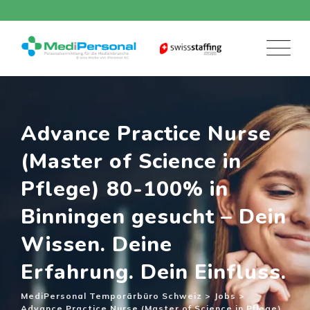
Skip
to
content
Advance Practice Nurse
(Master of Science in
Pflege) 80-100% in
Binningen gesucht – Dein
Wissen. Deine
Erfahrung. Dein Einfluss.
MediPersonal Temporärbüro Schweiz
>
Jobs
>
Advance Practice Nurse (Master of Science in Pflege)