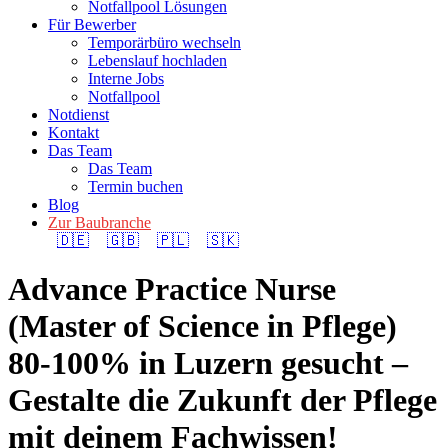
Notfallpool Lösungen
Für Bewerber
Temporärbüro wechseln
Lebenslauf hochladen
Interne Jobs
Notfallpool
Notdienst
Kontakt
Das Team
Das Team
Termin buchen
Blog
Zur Baubranche
🇩🇪
🇬🇧
🇵🇱
🇸🇰
Advance Practice Nurse
(Master of Science in Pflege)
80-100% in Luzern gesucht –
Gestalte die Zukunft der Pflege
mit deinem Fachwissen!