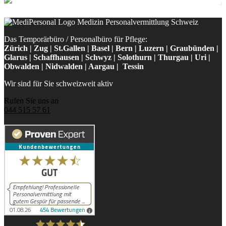
Das Temporärbüro / Personalbüro für Pflege:
Zürich | Zug | St.Gallen | Basel | Bern | Luzern | Graubünden |
Glarus | Schaffhausen | Schwyz | Solothurn | Thurgau | Uri |
Obwalden | Nidwalden | Aargau | Tessin
Wir sind für Sie schweizweit aktiv
Rufen Sie uns an
044 515 57 61