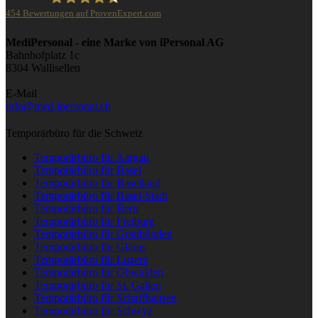
454
Bewertungen auf ProvenExpert.com
iPersonal
MediPersonal - eine Marke von iPersonal AG
Bahnhofplatz 1c
8304 Wallisellen
E-Mail
info@med-ipersonal.ch
Temporärbüro für die Schweiz
Temporärbüro für Aargau
Temporärbüro für Basel
Temporärbüro für Baselland
Temporärbüro für Basel-Stadt
Temporärbüro für Bern
Temporärbüro für Freiburg
Temporärbüro für Graubünden
Temporärbüro für Glarus
Temporärbüro für Luzern
Temporärbüro für Obwalden
Temporärbüro für St. Gallen
Temporärbüro für Schaffhausen
Temporärbüro für Schwyz