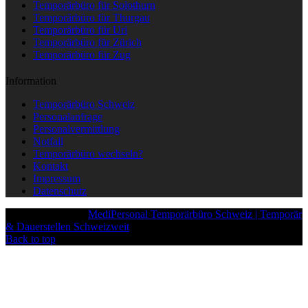
Temporärbüro für Solothurn
Temporärbüro für Thurgau
Temporärbüro für Uri
Temporärbüro für Zürich
Temporärbüro für Zug
Information
Temporärbüro Schweiz
Personalanfrage
Personalvermittlung
Notfall
Temporärbüro wechseln?
Kontakt
Impressum
Datenschutz
Copyright © 2025
MediPersonal Temporärbüro Schweiz | Temporär
& Dauerstellen Schweizweit
, All Rights Reserved.
Back to top