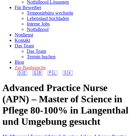
Notfallpool Lösungen
Für Bewerber
Temporärbüro wechseln
Lebenslauf hochladen
Interne Jobs
Notfallpool
Notdienst
Kontakt
Das Team
Das Team
Termin buchen
Blog
Zur Baubranche
🇩🇪
🇬🇧
🇵🇱
🇸🇰
Advanced Practice Nurse
(APN) – Master of Science in
Pflege 80-100% in Langenthal
und Umgebung gesucht