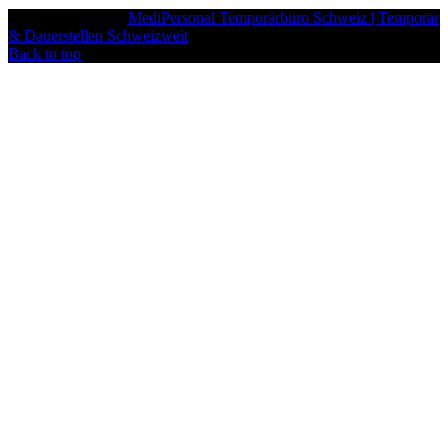
Copyright © 2025
MediPersonal Temporärbüro Schweiz | Temporär
& Dauerstellen Schweizweit
, All Rights Reserved.
Back to top