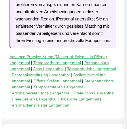
profitieren von ausgezeichneten Karrierechancen
und attraktiven Arbeitsbedingungen in dieser
wachsenden Region. iPersonal unterstützt Sie als
erfahrener Vermittler durch gezieltes Matching mit
passenden Arbeitgebern und vereinfacht somit
Ihren Einstieg in eine anspruchsvolle Fachposition.
Advance Practice Nurse (Master of Science in Pflege)
Langenthal
|
Temporärbüro Langenthal
|
Personalbüro
Langenthal
|
Jobs Langenthal
|
Temporär Jobs Langenthal
|
Personalvermittlung Langenthal
|
Stellenvermittlung
Langenthal
|
Offene Stellen Langenthal
|
Stellenangebote
Langenthal
|
Temporärstellen Langenthal
|
Personalberater Jobs Langenthal
|
Freie Jobs Langenthal
|
Freie Stellen Langenthal
|
Jobsuche Langenthal
|
Personaldienstleister Langenthal