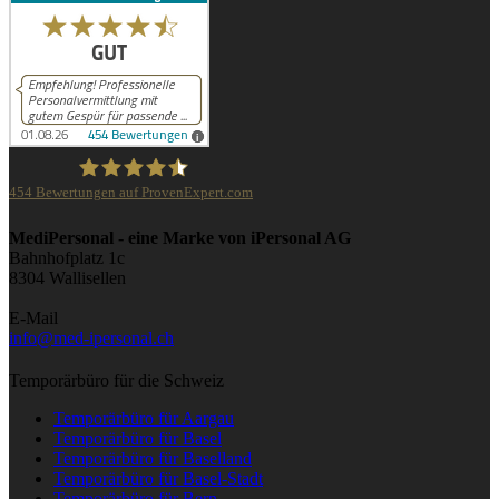
454
Bewertungen auf ProvenExpert.com
iPersonal
MediPersonal - eine Marke von iPersonal AG
Bahnhofplatz 1c
8304 Wallisellen
E-Mail
info@med-ipersonal.ch
Temporärbüro für die Schweiz
Temporärbüro für Aargau
Temporärbüro für Basel
Temporärbüro für Baselland
Temporärbüro für Basel-Stadt
Temporärbüro für Bern