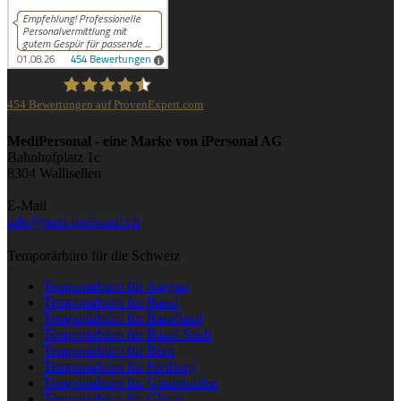
454
Bewertungen auf ProvenExpert.com
iPersonal
MediPersonal - eine Marke von iPersonal AG
Bahnhofplatz 1c
8304 Wallisellen
E-Mail
info@med-ipersonal.ch
Temporärbüro für die Schweiz
Temporärbüro für Aargau
Temporärbüro für Basel
Temporärbüro für Baselland
Temporärbüro für Basel-Stadt
Temporärbüro für Bern
Temporärbüro für Freiburg
Temporärbüro für Graubünden
Temporärbüro für Glarus