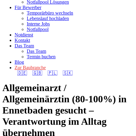
Notfallpool Lösungen
Für Bewerber
Temporärbüro wechseln
Lebenslauf hochladen
Interne Jobs
Notfallpool
Notdienst
Kontakt
Das Team
Das Team
Termin buchen
Blog
Zur Baubranche
🇩🇪
🇬🇧
🇵🇱
🇸🇰
Allgemeinarzt /
Allgemeinärztin (80-100%) in
Ennetbaden gesucht –
Verantwortung im Alltag
übernehmen