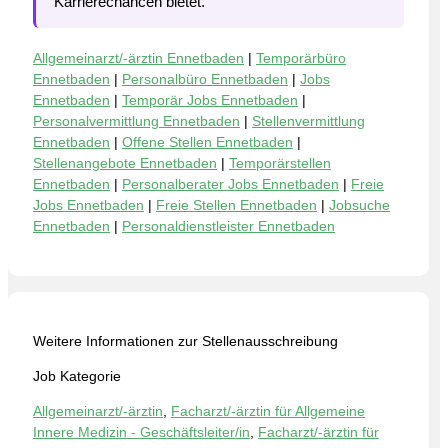
Karrierechancen bietet.
Allgemeinarzt/-ärztin Ennetbaden
|
Temporärbüro
Ennetbaden
|
Personalbüro Ennetbaden
|
Jobs
Ennetbaden
|
Temporär Jobs Ennetbaden
|
Personalvermittlung Ennetbaden
|
Stellenvermittlung
Ennetbaden
|
Offene Stellen Ennetbaden
|
Stellenangebote Ennetbaden
|
Temporärstellen
Ennetbaden
|
Personalberater Jobs Ennetbaden
|
Freie
Jobs Ennetbaden
|
Freie Stellen Ennetbaden
|
Jobsuche
Ennetbaden
|
Personaldienstleister Ennetbaden
Weitere Informationen zur Stellenausschreibung
Job Kategorie
Allgemeinarzt/-ärztin
,
Facharzt/-ärztin für Allgemeine
Innere Medizin - Geschäftsleiter/in
,
Facharzt/-ärztin für