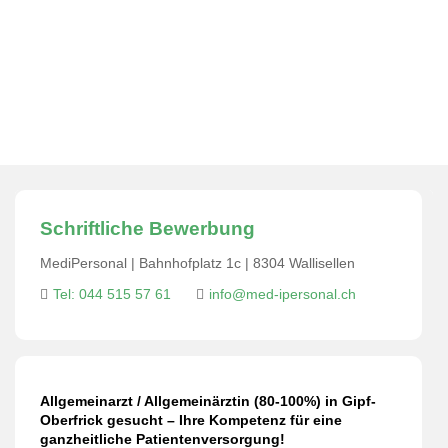
MediPersonal Temporärbüro Schweiz
>
Jobs
>
Allgemeinarzt/-ärztin
>
Allgemeinarzt /
Allgemeinärztin (80-100%) in Gipf-Oberfrick gesucht –
Ihre Kompetenz für eine ganzheitliche
Patientenversorgung!
Schriftliche Bewerbung
MediPersonal | Bahnhofplatz 1c | 8304 Wallisellen
Tel: 044 515 57 61
info@med-ipersonal.ch
Allgemeinarzt / Allgemeinärztin (80-100%) in Gipf-
Oberfrick gesucht – Ihre Kompetenz für eine
ganzheitliche Patientenversorgung!