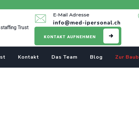
E-Mail Adresse
info@med-ipersonal.ch
KONTAKT AUFNEHMEN
st
Kontakt
Das Team
Blog
Zur Baub
heit und Soziales EB
zung mit Herz und E
esundheit und Soziales EBA
>
Assistent/in Gesundheit und Sozi