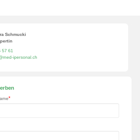
ra Schmucki
pertin
5 57 61
o@med-ipersonal.ch
erben
*
name