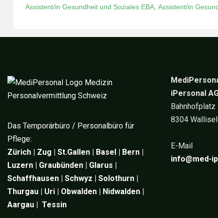
Assistent/in Gesundheit und Soziales EBA
,
Assistent/in Gesund
MediPersona
iPersonal A
Bahnhofplatz
8304 Wallisel
Das Temporärbüro / Personalbüro für
Pflege:
E-Mail
Zürich | Zug | St.Gallen | Basel | Bern |
info@med-ip
Luzern | Graubünden | Glarus |
Schaffhausen | Schwyz | Solothurn |
Thurgau | Uri | Obwalden | Nidwalden |
Aargau | Tessin