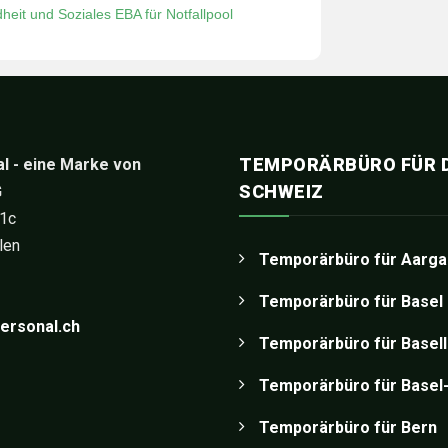
heit und Soziales EBA für Notfallpool
TEMPORÄRBÜRO FÜR D
l - eine Marke von
SCHWEIZ
G
 1c
len
Temporärbüro für Aarga
Temporärbüro für Basel
ersonal.ch
Temporärbüro für Basel
Temporärbüro für Basel-
Temporärbüro für Bern