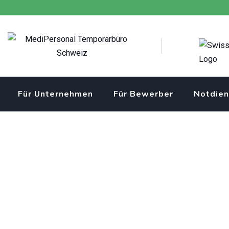
Skip
to
content
Für Unternehmen
Für Bewerber
Notdien
Assistent/in Gesund
gesucht – Unterstüt
MediPersonal Temporärbüro Schweiz
>
Jobs
>
Assistent/in G
Herz und Engagement