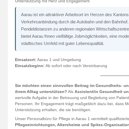
Unterstützung mit Herz und Engagement
Aarau ist ein attraktiver Arbeitsort im Herzen des Kanto
Verkehrsanbindung durch die Autobahn und den Bahnhof. 
Pendeldistanzen zu anderen regionalen Wirtschaftszentr
bietet Aarau Ihnen vielfältige Jobmöglichkeiten, eine mo
städtisches Umfeld mit guter Lebensqualität.
Einsatzort:
Aarau 1 und Umgebung
Einsatzbeginn:
Ab sofort oder nach Vereinbarung
Sie möchten einen sinnvollen Beitrag im Gesundheits- u
ihrem Alltag unterstützen?
Als
Assistent/in Gesundheit u
wertvolle Aufgabe in der Betreuung und Begleitung von Patient
Personen. Ihr Engagement trägt maßgeblich dazu bei, dass M
Unterstützung erhalten, die sie benötigen.
Unser Personalbüro für Pflege in Aarau 1 vermittelt qualifizier
Pflegeeinrichtungen, Altersheime und Spitex-Organisatio