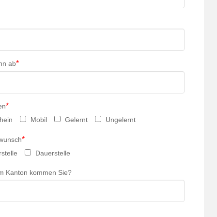
*
nn ab
*
en
hein
Mobil
Gelernt
Ungelernt
*
swunsch
stelle
Dauerstelle
m Kanton kommen Sie?