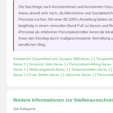
Die Nachfrage nach Assistentinnen und Assistenten Gesun
Aarau aktuell sehr hoch, da Altersheime und Sozialeinricht
Personal suchen. Mit einer 80-100%-Anstellung bieten s
langfristig in einem sinnvollen Beruf Fuß zu fassen und 
iPersonal als erfahrener Personalvermittler kennt die loka
Ihnen den Einstieg durch maßgeschneiderte Vermittlung u
beruflichen Weg.
Assistent/in Gesundheit und Soziales EBA Aarau 1
|
Temporärb
Aarau 1
|
Temporär Jobs Aarau 1
|
Personalvermittlung Aarau 
Aarau 1
|
Stellenangebote Aarau 1
|
Temporärstellen Aarau 1
Aarau 1
|
Freie Stellen Aarau 1
|
Jobsuche Aarau 1
|
Personald
Weitere Informationen zur Stellenausschre
Job Kategorie