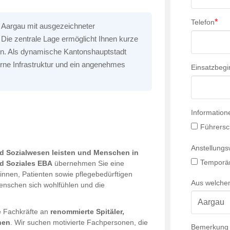
*
Telefon
ns Aargau mit ausgezeichneter
Die zentrale Lage ermöglicht Ihnen kurze
en. Als dynamische Kantonshauptstadt
derne Infrastruktur und ein angenehmes
Einsatzbegi
Information
Führersc
Anstellung
nd Sozialwesen leisten und Menschen in
Temporär
nd Soziales EBA
übernehmen Sie eine
innen, Patienten sowie pflegebedürftigen
Aus welche
enschen sich wohlfühlen und die
te Fachkräfte an
renommierte Spitäler,
nen
. Wir suchen motivierte Fachpersonen, die
Bemerkung