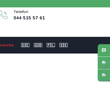
Telefon
044 515 57 61
ranche
🇩🇪
🇬🇧
🇵🇱
🇸🇰
A 80-100% in Aarau 1
ngagement
ales EBA 80-100% in Aarau 1 gesucht – Unterstützung mit