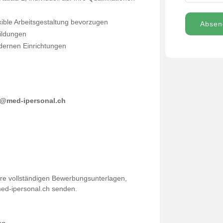
xible Arbeitsgestaltung bevorzugen
Absen
bildungen
odernen Einrichtungen
o@med-ipersonal.ch
hre vollständigen Bewerbungsunterlagen,
med-ipersonal.ch senden.