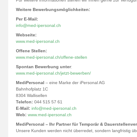
Für weitere Informationen stehen wir Ihnen gerne zur Verfügu
Weitere Bewerbungsmöglichkeiten:
Per E-Mail:
info@med-ipersonal.ch
Webseite:
www.med-ipersonal.ch
Offene Stellen:
www.med-ipersonal.ch/offene-stellen
Spontan Bewerbung unter
:
www.med-ipersonal.ch/jetzt-bewerben/
MediPersonal
– eine Marke der iPersonal AG
Bahnhofplatz 1C
8304 Wallisellen
Telefon:
044 515 57 61
E-Mail:
info@med-ipersonal.ch
Web:
www.med-ipersonal.ch
MediPersonal – Ihr Partner für Temporär & Dauerstellenve
Unsere Kunden werden nicht überredet, sondern langfristig ü