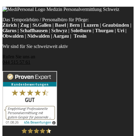
Das Temporärbüro / Personalbüro für Pflege:
Zürich | Zug | St.Gallen | Basel | Bern | Luzern | Graubünden |
Glarus | Schaffhausen | Schwyz | Solothurn | Thurgau | Uri |
Obwalden | Nidwalden | Aargau | Tessin
Wir sind für Sie schweizweit aktiv
Rufen Sie uns an
044 515 57 61