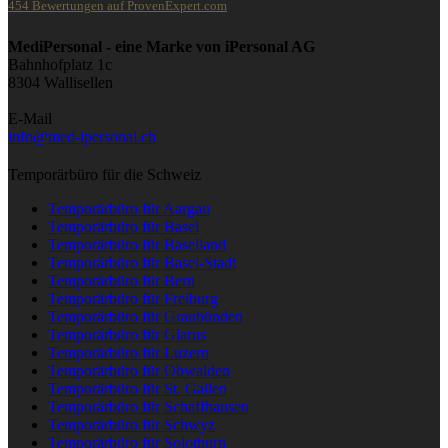
454
Bewertungen auf ProvenExpert.com
iPersonal
MediPersonal - eine Marke von iPersonal AG
Bahnhofplatz 1c
8304 Wallisellen
E-Mail
info@med-ipersonal.ch
Temporärbüro für die Schweiz
Temporärbüro für Aargau
Temporärbüro für Basel
Temporärbüro für Baselland
Temporärbüro für Basel-Stadt
Temporärbüro für Bern
Temporärbüro für Freiburg
Temporärbüro für Graubünden
Temporärbüro für Glarus
Temporärbüro für Luzern
Temporärbüro für Obwalden
Temporärbüro für St. Gallen
Temporärbüro für Schaffhausen
Temporärbüro für Schwyz
Temporärbüro für Solothurn