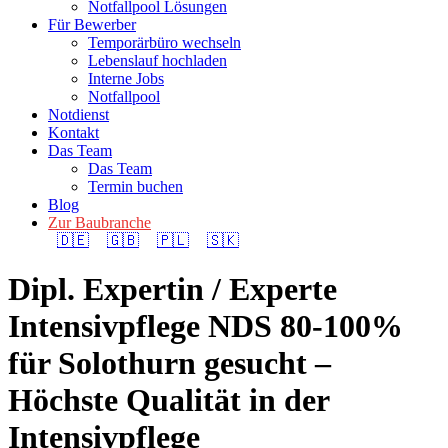
Notfallpool Lösungen
Für Bewerber
Temporärbüro wechseln
Lebenslauf hochladen
Interne Jobs
Notfallpool
Notdienst
Kontakt
Das Team
Das Team
Termin buchen
Blog
Zur Baubranche
🇩🇪
🇬🇧
🇵🇱
🇸🇰
Dipl. Expertin / Experte
Intensivpflege NDS 80-100%
für Solothurn gesucht –
Höchste Qualität in der
Intensivpflege