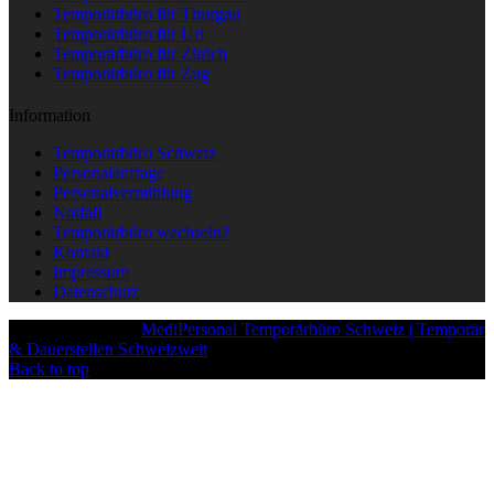
Temporärbüro für Thurgau
Temporärbüro für Uri
Temporärbüro für Zürich
Temporärbüro für Zug
Information
Temporärbüro Schweiz
Personalanfrage
Personalvermittlung
Notfall
Temporärbüro wechseln?
Kontakt
Impressum
Datenschutz
Copyright © 2025
MediPersonal Temporärbüro Schweiz | Temporär
& Dauerstellen Schweizweit
, All Rights Reserved.
Back to top