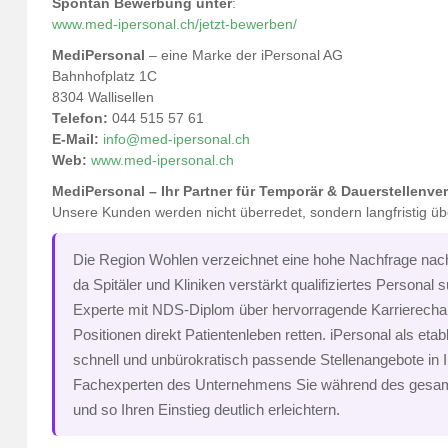
Spontan Bewerbung unter
:
www.med-ipersonal.ch/jetzt-bewerben/
MediPersonal
– eine Marke der iPersonal AG
Bahnhofplatz 1C
8304 Wallisellen
Telefon:
044 515 57 61
E-Mail:
info@med-ipersonal.ch
Web:
www.med-ipersonal.ch
MediPersonal – Ihr Partner für Temporär & Dauerstellenve
Unsere Kunden werden nicht überredet, sondern langfristig ü
Die Region Wohlen verzeichnet eine hohe Nachfrage nach 
da Spitäler und Kliniken verstärkt qualifiziertes Personal
Experte mit NDS-Diplom über hervorragende Karrierecha
Positionen direkt Patientenleben retten. iPersonal als etabli
schnell und unbürokratisch passende Stellenangebote in I
Fachexperten des Unternehmens Sie während des gesa
und so Ihren Einstieg deutlich erleichtern.