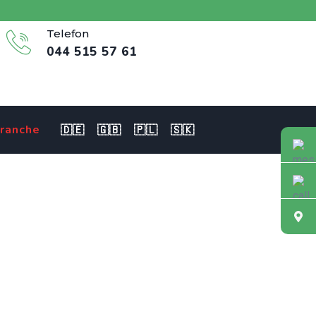
Telefon
044 515 57 61
ranche
🇩🇪
🇬🇧
🇵🇱
🇸🇰
DS 80-100% in
ttet Leben!
pflege NDS 80-100% in Wohlen gesucht – Deine Fachkompetenz