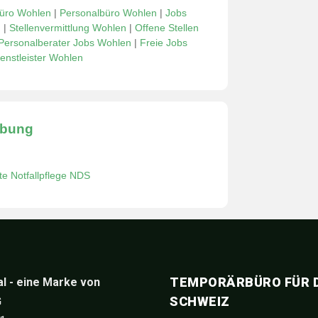
üro Wohlen
|
Personalbüro Wohlen
|
Jobs
n
|
Stellenvermittlung Wohlen
|
Offene Stellen
Personalberater Jobs Wohlen
|
Freie Jobs
enstleister Wohlen
ibung
rte Notfallpflege NDS
TEMPORÄRBÜRO FÜR D
l - eine Marke von
SCHWEIZ
G