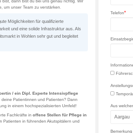
 bist, dann bist du bei uns genau richtig. Wir
ege, um unser Team zu verstärken.
*
Telefon
te Möglichkeiten für qualifizierte
keit und eine solide Infrastruktur aus. Als
itsmarkt in Wohlen sehr gut und begleitet
Einsatzbegi
Information
Führersc
Anstellung
pertin / ein Dipl. Experte Intensivpflege
Temporär
für deine Patientinnen und Patienten? Dann
Aus welche
rung in einem hochspezialisierten Umfeld!
ierte Fachkräfte in
offene Stellen für Pflege in
en Patienten in führenden Akutspitälern und
Bemerkung