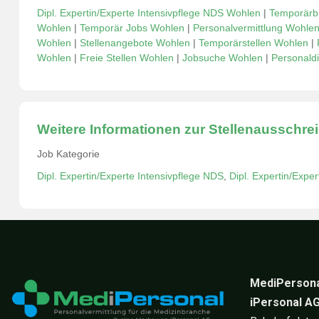
Dipl. Expertin/Experte Intensivpflege NDS Wohlen
|
Temporärb
Wohlen
|
Temporär Jobs Wohlen
|
Personalvermittlung Wohle
Wohlen
|
Stellenangebote Wohlen
|
Temporärstellen Wohlen
|
Wohlen
|
Freie Stellen Wohlen
|
Jobsuche Wohlen
|
Personaldi
Weitere Informationen zur Stellenausschre
Job Kategorie
Dipl. Expertin/Experte Intensivpflege NDS
,
Dipl. Expertin/Expe
MediPersona
iPersonal A