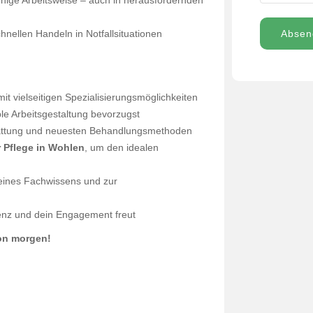
uhige Arbeitsweise – auch in herausfordernden
Absen
nellen Handeln in Notfallsituationen
 mit vielseitigen Spezialisierungsmöglichkeiten
ble Arbeitsgestaltung bevorzugst
stattung und neuesten Behandlungsmethoden
 Pflege in Wohlen
, um den idealen
deines Fachwissens und zur
tenz und dein Engagement freut
von morgen!