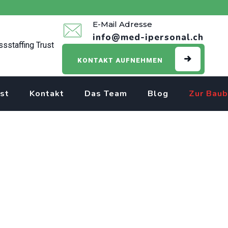
E-Mail Adresse
info@med-ipersonal.ch
KONTAKT AUFNEHMEN
st
Kontakt
Das Team
Blog
Zur Baub
erte Intensivpflege N
ine Fachkompetenz re
/Experte Intensivpflege NDS
>
Dipl. Expertin / Experte Intensiv