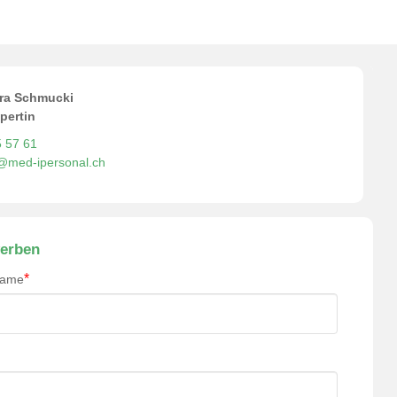
ra Schmucki
pertin
5 57 61
o@med-ipersonal.ch
erben
*
name