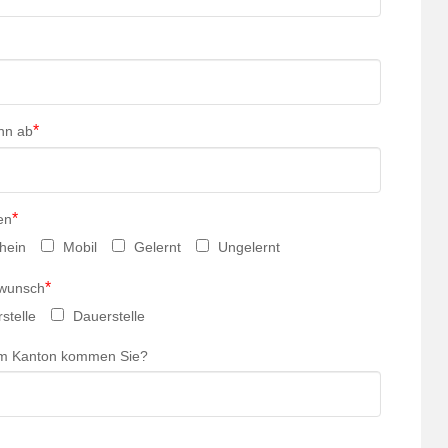
*
nn ab
*
en
hein
Mobil
Gelernt
Ungelernt
*
swunsch
stelle
Dauerstelle
m Kanton kommen Sie?