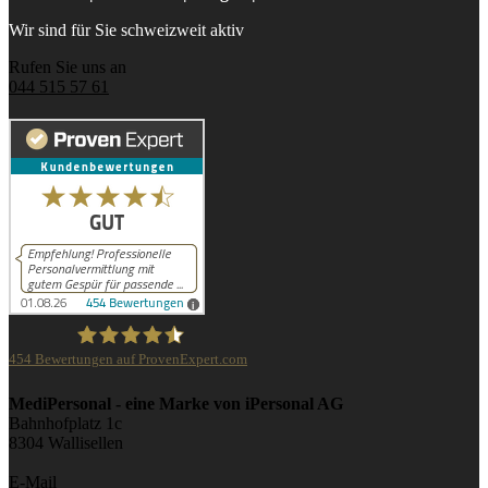
Wir sind für Sie schweizweit aktiv
Rufen Sie uns an
044 515 57 61
454
Bewertungen auf ProvenExpert.com
iPersonal
MediPersonal - eine Marke von iPersonal AG
Bahnhofplatz 1c
8304 Wallisellen
E-Mail